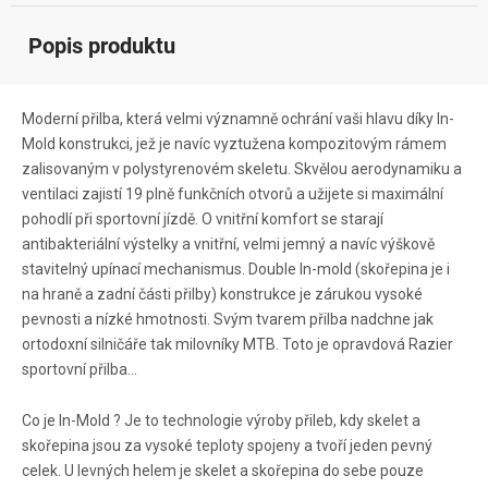
Popis produktu
Moderní přilba, která velmi významně ochrání vaši hlavu díky In-
Mold konstrukci, jež je navíc vyztužena kompozitovým rámem
zalisovaným v polystyrenovém skeletu. Skvělou aerodynamiku a
ventilaci zajistí 19 plně funkčních otvorů a užijete si maximální
pohodlí při sportovní jízdě. O vnitřní komfort se starají
antibakteriální výstelky a vnitřní, velmi jemný a navíc výškově
stavitelný upínací mechanismus. Double In-mold (skořepina je i
na hraně a zadní části přilby) konstrukce je zárukou vysoké
pevnosti a nízké hmotnosti. Svým tvarem přilba nadchne jak
ortodoxní silničáře tak milovníky MTB. Toto je opravdová Razier
sportovní přilba...
Co je In-Mold ? Je to technologie výroby přileb, kdy skelet a
skořepina jsou za vysoké teploty spojeny a tvoří jeden pevný
celek. U levných helem je skelet a skořepina do sebe pouze