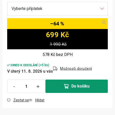
–64 %
699 Kč
Měrná cena:
1 990 Kč
578 Kč
bez DPH
(>5 ks)
✅ IHNED K ODESLÁNÍ
Možnosti doručení
V úterý 11. 8. 2026 u vás
Do košíku
Zeptat se
Hlídat