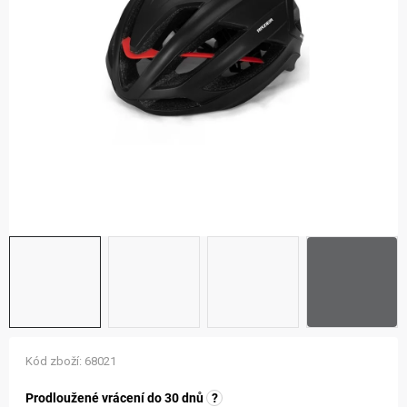
ZNAČKY
NOVINKY
OSTATNÍ
12 důvodů proč Gigamat
Možnosti dopravy
Kontakt
Hodnocení obchodu
Kód zboží:
68021
Prodloužené vrácení do 30 dnů
?