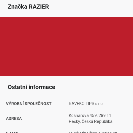
Značka
 RAZIER
RAZIER je značka zaměřená na praktické spotřební zboží,
doplňky a vybavení pro každodenní použití. V nabídce se mohou
objevit produkty pro domácnost, volný čas, péči o vzhled nebo
drobné vybavení podle aktuálního sortimentu. Produkty RAZIER
jsou oblíbené díky dostupné ceně, jednoduchému použití a
praktickému zaměření.
Ostatní informace
VÝROBNÍ SPOLEČNOST
RAVEKO TIPS s.r.o.
Košnarova 459, 289 11
ADRESA
Pečky, Česká Republika