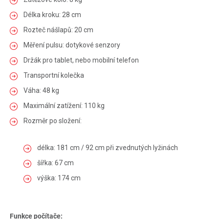
Délka kroku: 28 cm
Rozteč nášlapů: 20 cm
Měření pulsu: dotykové senzory
Držák pro tablet, nebo mobilní telefon
Transportní kolečka
Váha: 48 kg
Maximální zatížení: 110 kg
Rozměr po složení:
délka: 181 cm / 92 cm při zvednutých lyžinách
šířka: 67 cm
výška: 174 cm
Funkce počítače: