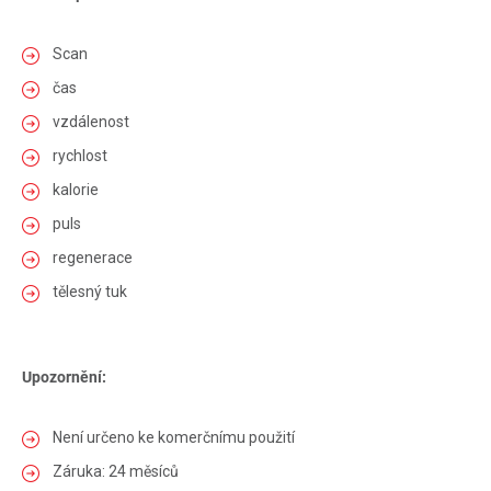
Scan
čas
vzdálenost
rychlost
kalorie
puls
regenerace
tělesný tuk
Upozornění:
Není určeno ke komerčnímu použití
Záruka: 24 měsíců