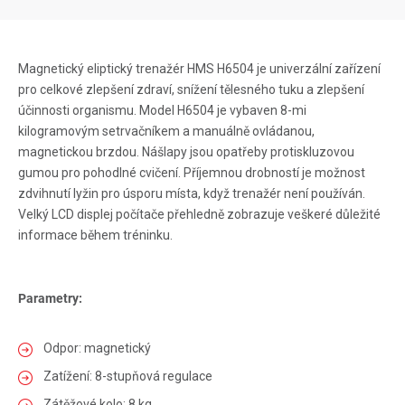
Magnetický eliptický trenažér HMS H6504 je univerzální zařízení
pro celkové zlepšení zdraví, snížení tělesného tuku a zlepšení
účinnosti organismu. Model H6504 je vybaven 8-mi
kilogramovým setrvačníkem a manuálně ovládanou,
magnetickou brzdou. Nášlapy jsou opatřeby protiskluzovou
gumou pro pohodlné cvičení. Příjemnou drobností je možnost
zdvihnutí lyžin pro úsporu místa, když trenažér není používán.
Velký LCD displej počítače přehledně zobrazuje veškeré důležité
informace během tréninku.
Parametry:
Odpor: magnetický
Zatížení: 8-stupňová regulace
Zátěžové kolo: 8 kg