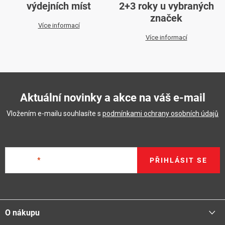
výdejních míst
2+3 roky u vybraných
značek
Více informací
Více informací
Aktuální novinky a akce na váš e-mail
Vložením e-mailu souhlasíte s
podmínkami ochrany osobních údajů
E-mail
PŘIHLÁSIT SE
Z
á
O nákupu
p