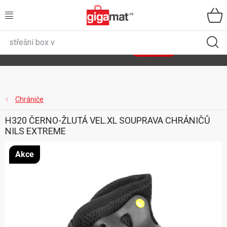
Přejít
na
obsah
VŠECHNY KATEGORIE
🌿
Asist
sety
se slevou až 40 %
Zobrazit sety
DOMÁCNOST
ZAHRADA
Chrániče
H320 ČERNO-ŽLUTÁ VEL.XL SOUPRAVA CHRÁNIČŮ
DÍLNA
NILS EXTREME
ÚLOŽNÉ BOXY
Akce
SPORT, OUTDOOR
GIGA CENY