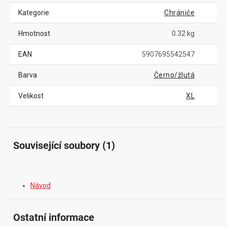
Kategorie
Chrániče
Hmotnost
0.32 kg
EAN
5907695542547
Barva
Černo/žlutá
Velikost
XL
Související soubory (1)
Návod
Ostatní informace