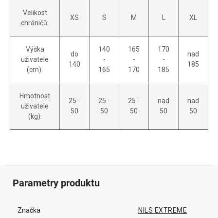
Velikost
XS
S
M
L
XL
chráničů:
Výška
140
165
170
do
nad
uživatele
-
-
-
140
185
(cm):
165
170
185
Hmotnost
25 -
25 -
25 -
nad
nad
uživatele
50
50
50
50
50
(kg):
Parametry produktu
Značka
NILS EXTREME