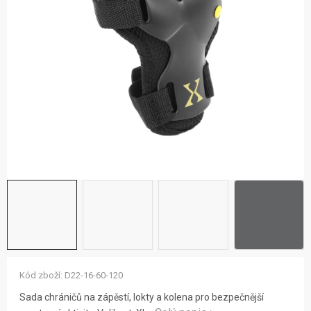
ZNAČKY
NOVINKY
OSTATNÍ
12 důvodů proč Gigamat
Možnosti dopravy
Kontakt
Hodnocení obchodu
Kód zboží:
D22-16-60-120
Sada chráničů na zápěstí, lokty a kolena pro bezpečnější