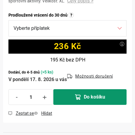
sportovní aktivity. Velikost: XL.
Prodloužené vrácení do 30 dnů
?
236 Kč
Měrná cena:
195 Kč
bez DPH
(>5 ks)
Dodání, do 4-5 dnů
Možnosti doručení
V pondělí 17. 8. 2026 u vás
Do košíku
Zeptat se
Hlídat