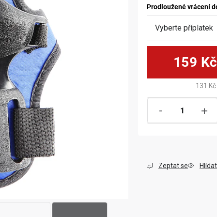
Prodloužené vrácení d
159 K
131 Kč
Zeptat se
Hlídat