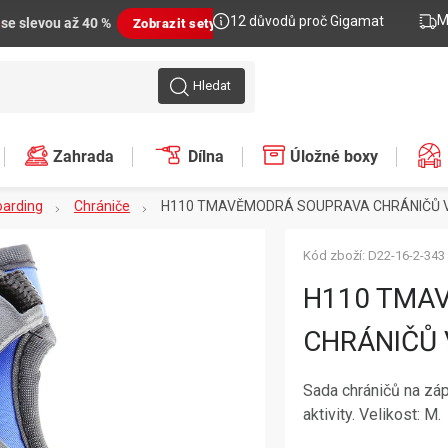
M
12 důvodů proč Gigamat
n
se slevou až 40 %
Zobrazit sety
Hledat
Zahrada
Dílna
Úložné boxy
oarding
Chrániče
H110 TMAVĚMODRÁ SOUPRAVA CHRÁNIČŮ V
Kód zboží:
D22-16-2-343
H110 TMA
CHRÁNIČŮ 
Sada chráničů na záp
aktivity. Velikost: M.