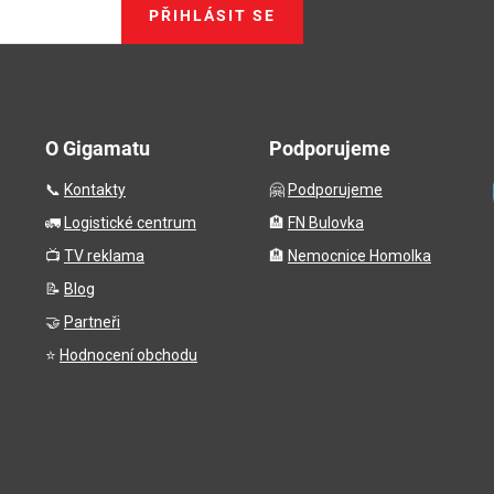
PŘIHLÁSIT SE
O Gigamatu
Podporujeme
📞
Kontakty
🤗
Podporujeme
🚛
Logistické centrum
🏨
FN Bulovka
📺
TV reklama
🏨
Nemocnice Homolka
📝
Blog
🤝
Partneři
⭐
Hodnocení obchodu