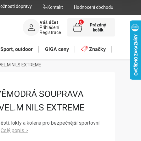
ožnosti dopravy
Kontakt
Hodnocení obchodu
Váš účet
Prázdný
Přihlášení
NÁKUPNÍ
košík
Registrace
KOŠÍK
Sport, outdoor
GIGA ceny
Značky
EL.M NILS EXTREME
VĚMODRÁ SOUPRAVA
VEL.M NILS EXTREME
ěstí, lokty a kolena pro bezpečnější sportovní