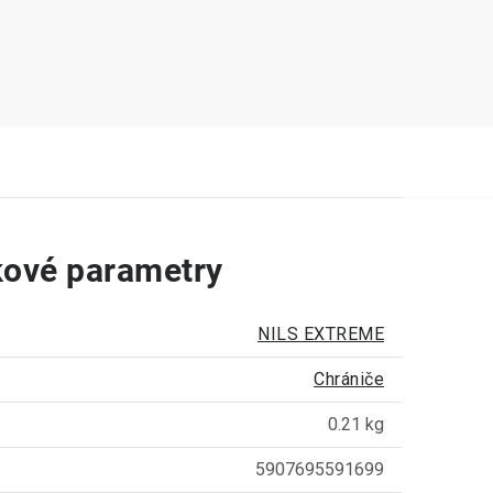
ové parametry
NILS EXTREME
Chrániče
0.21 kg
5907695591699