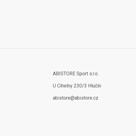
ABISTORE Sport s.r.o.
U Cihelny 230/3 Hlučín
abistore@abistore.cz