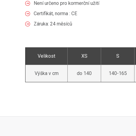
Není určeno pro kormerční užití
Certifikát, norma : CE
Záruka: 24 měsíců
Velikost
XS
S
Výška v cm
do 140
140-165