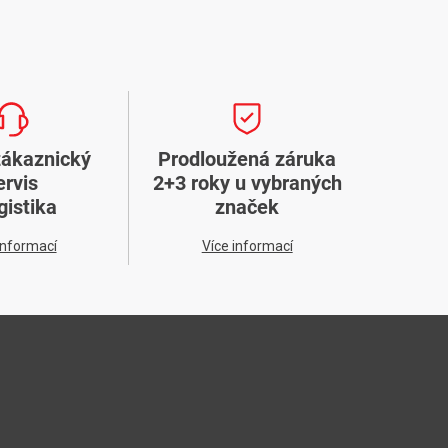
zákaznický
Prodloužená záruka
ervis
2+3 roky u vybraných
gistika
značek
informací
Více informací