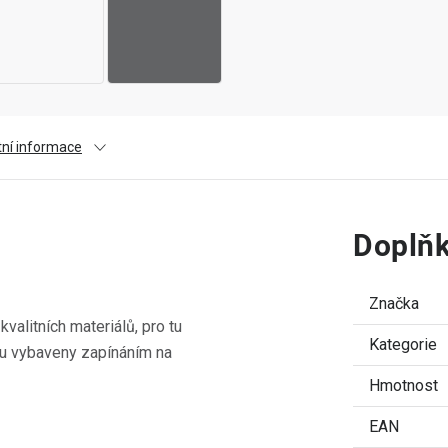
tní informace
Doplňk
Značka
valitních materiálů, pro tu
Kategorie
sou vybaveny zapínáním na
Hmotnost
EAN