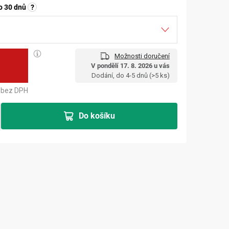
o 30 dnů
?
Možnosti doručení
č
V pondělí 17. 8. 2026 u vás
Měrná cena:
Dodání, do 4-5 dnů
(>5 ks)
bez DPH
Do košíku