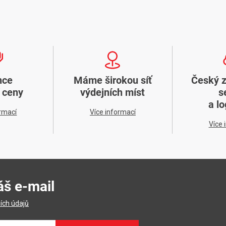
nce
Máme širokou síť
Český 
í ceny
výdejních míst
s
a lo
ormací
Více informací
Více 
áš e-mail
ích údajů