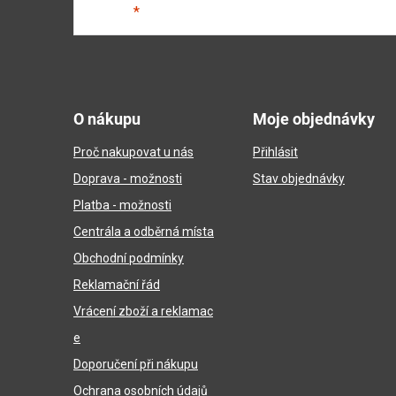
E-mail
Z
á
O nákupu
Moje objednávky
p
Proč nakupovat u nás
Přihlásit
a
Doprava - možnosti
Stav objednávky
t
Platba - možnosti
í
Centrála a odběrná místa
Obchodní podmínky
Reklamační řád
Vrácení zboží a reklamac
e
Doporučení při nákupu
Ochrana osobních údajů