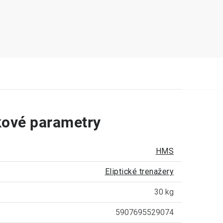
ové parametry
HMS
Eliptické trenažery
30 kg
5907695529074