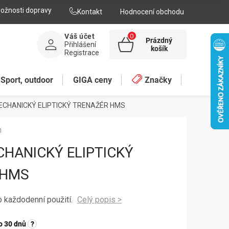
ožnosti dopravy
Kontakt
Hodnocení obchodu
Váš účet
Prázdný
Přihlášení
NÁKUPNÍ
košík
Registrace
KOŠÍK
Sport, outdoor
GIGA ceny
Značky
ECHANICKÝ ELIPTICKÝ TRENAŽÉR HMS
1
CHANICKÝ ELIPTICKÝ
 HMS
o každodenní použití.
o 30 dnů
?