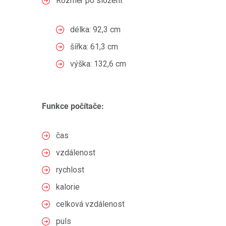
Rozměr po složení:
délka: 92,3 cm
šířka: 61,3 cm
výška: 132,6 cm
Funkce počítače:
čas
vzdálenost
rychlost
kalorie
celková vzdálenost
puls