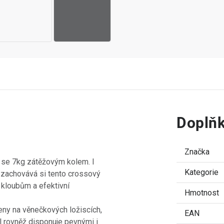
Doplňk
Značka
 se 7kg zátěžovým kolem. I
Kategorie
, zachovává si tento crossový
e kloubům a efektivní
Hmotnost
ženy na věnečkových ložiscích,
EAN
l rovněž disponuje pevnými i