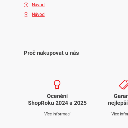
Návod
Návod
Proč nakupovat u nás
Ocenění
Gara
ShopRoku 2024 a 2025
nejlepš
Více informací
Více inf