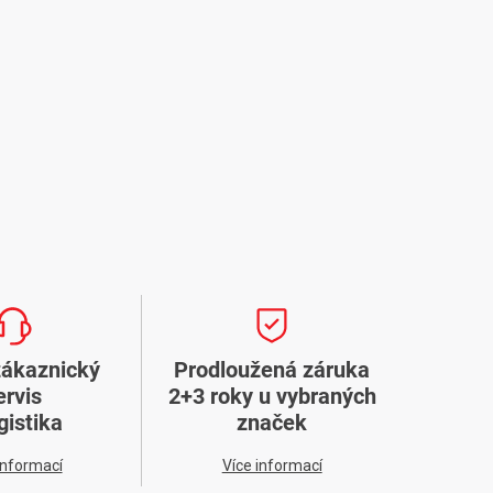
zákaznický
Prodloužená záruka
ervis
2+3 roky u vybraných
gistika
značek
informací
Více informací