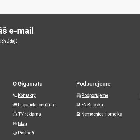
áš e-mail
ích údajů
O Gigamatu
Podporujeme
📞
Kontakty
🤗
Podporujeme
🚛
Logistické centrum
🏨
FN Bulovka
📺
TV reklama
🏨
Nemocnice Homolka
📝
Blog
🤝
Partneři