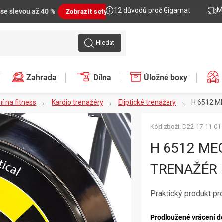
M
12 důvodů proč Gigamat
n
se slevou až 40 %
Zobrazit sety
Hledat
Zahrada
Dílna
Úložné boxy
í na fitness
Kardio trenažéry
Eliptické trenažery
H 6512 M
Kód zboží:
D22-17-11-01
H 6512 ME
TRENAŽÉR
Praktický produkt pr
Prodloužené vrácení d