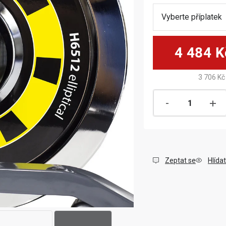
4 484 K
3 706 Kč
Zeptat se
Hlídat