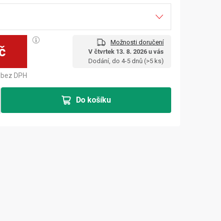
Možnosti doručení
č
V čtvrtek 13. 8. 2026 u vás
Měrná cena:
Dodání, do 4-5 dnů
(>5 ks)
bez DPH
Do košíku