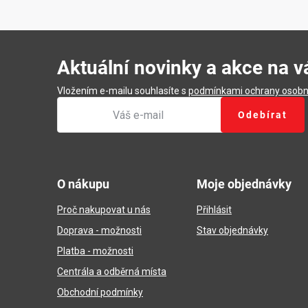
Aktuální novinky a akce na v
Vložením e-mailu souhlasíte s
podmínkami ochrany osobn
Odebírat
Z
á
O nákupu
Moje objednávky
p
Proč nakupovat u nás
Přihlásit
a
Doprava - možnosti
Stav objednávky
t
Platba - možnosti
í
Centrála a odběrná místa
Obchodní podmínky