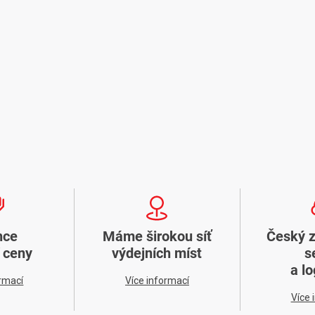
nce
Máme širokou síť
Český 
í ceny
výdejních míst
s
a lo
ormací
Více informací
Více 