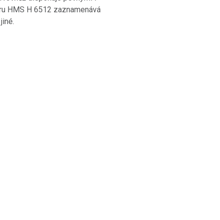
žéru HMS H 6512 zaznamenává
jiné.