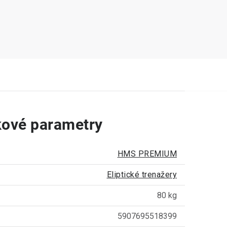
ové parametry
HMS PREMIUM
Eliptické trenažery
80 kg
5907695518399