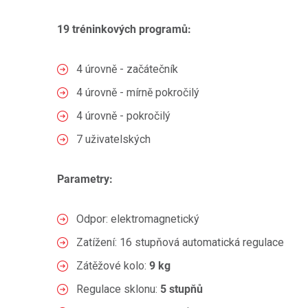
19 tréninkových programů:
4 úrovně - začátečník
4 úrovně - mírně pokročilý
4 úrovně - pokročilý
7 uživatelských
Parametry:
Odpor: elektromagnetický
Zatížení: 16 stupňová automatická regulace
Zátěžové kolo:
9 kg
Regulace sklonu:
5 stupňů