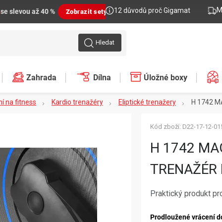
M
12 důvodů proč Gigamat
n
se slevou až 40 %
Zobrazit sety
Hledat
Zahrada
Dílna
Úložné boxy
í na fitness
Kardio trenažéry
Eliptické trenažery
H 1742 M
Kód zboží:
D22-17-12-01
H 1742 MA
TRENAŽÉR
Praktický produkt pr
Prodloužené vrácení d