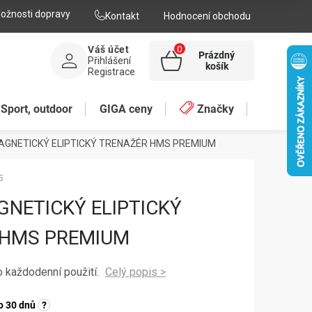
ožnosti dopravy
Kontakt
Hodnocení obchodu
Váš účet
Prázdný
Přihlášení
NÁKUPNÍ
košík
Registrace
KOŠÍK
Sport, outdoor
GIGA ceny
Značky
AGNETICKÝ ELIPTICKÝ TRENAŽÉR HMS PREMIUM
5
GNETICKÝ ELIPTICKÝ
 HMS PREMIUM
o každodenní použití.
o 30 dnů
?