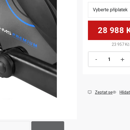
28 988 
23 957 Kč
Zeptat se
Hlídat