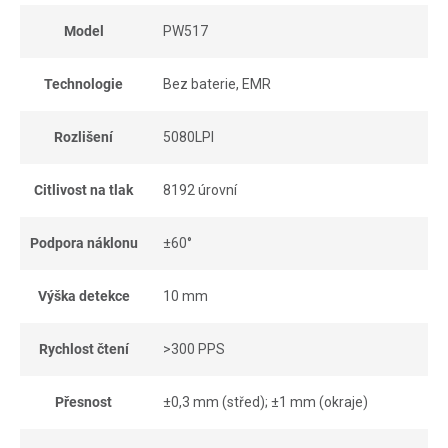
Model
PW517
Technologie
Bez baterie, EMR
Rozlišení
5080LPI
Citlivost na tlak
8192 úrovní
Podpora náklonu
±60°
Výška detekce
10 mm
Rychlost čtení
>300 PPS
Přesnost
±0,3 mm (střed); ±1 mm (okraje)