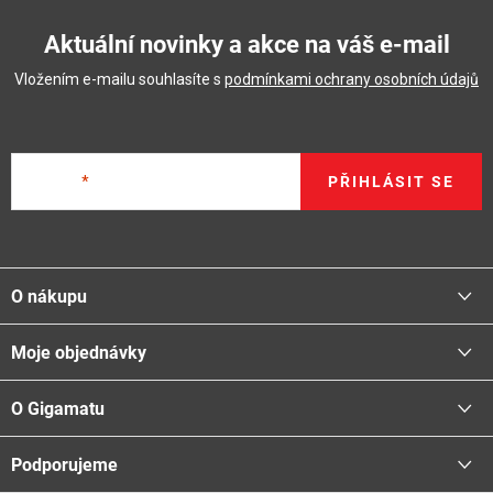
Aktuální novinky a akce na váš e-mail
Vložením e-mailu souhlasíte s
podmínkami ochrany osobních údajů
E-mail
PŘIHLÁSIT SE
Z
á
O nákupu
p
a
Moje objednávky
Proč nakupovat u nás
t
Doprava - možnosti
í
O Gigamatu
Přihlásit
Platba - možnosti
Stav objednávky
Centrála a odběrná místa
Podporujeme
📞
Kontakty
Obchodní podmínky