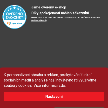
🚛
Logistické centrum
Reklamační řád
🤗
Podporujeme
Jsme ověřený e-shop
📺
TV reklama
Díky spokojenosti našich zákazníků
Vrácení zboží a reklamace
🏨
FN Bulovka
📝
Blog
Obchod Gigamat.sk získal díky spokojenosti ověřených zákazníků prestižní certifikát
Doporučení při nákupu
🏨
Nemocnice Homolka
Ověřeno zákazníky
.
🤝
Partneři
Ochrana osobních údajů
⭐
Hodnocení obchodu
K personalizaci obsahu a reklam, poskytování funkcí
Sleva 100 Kč
na produkty značky Asist.
sociálních médií a analýze naší návštěvnosti využíváme
soubory cookies. Více informací
zde
.
Nastavení
ZAČÍT ODEBÍRAT