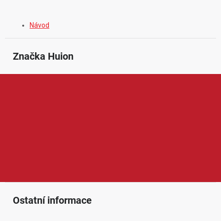
Návod
Značka
 Huion
Huion je značka zaměřená na grafické tablety, kreslicí displeje a
příslušenství pro digitální tvorbu. V její nabídce najdeme zařízení
vhodná pro kreslení, úpravu fotografií, grafický design, animaci i
online výuku. Produkty Huion jsou oblíbené díky citlivému peru,
přesnému ovládání, dobrému poměru ceny a výkonu a širokému
využití pro začínající tvůrce, studenty i pokročilejší grafiky a
ilustrátory.
Ostatní informace