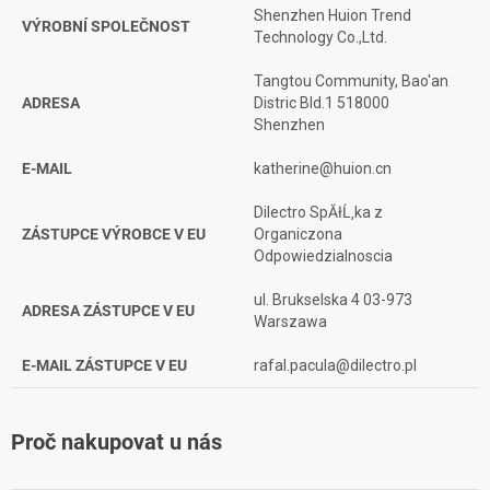
Shenzhen Huion Trend
VÝROBNÍ SPOLEČNOST
Technology Co.,Ltd.
Tangtou Community, Bao'an
ADRESA
Distric Bld.1 518000
Shenzhen
E-MAIL
katherine@huion.cn
Dilectro SpĂłĹ‚ka z
ZÁSTUPCE VÝROBCE V EU
Organiczona
Odpowiedzialnoscia
ul. Brukselska 4 03-973
ADRESA ZÁSTUPCE V EU
Warszawa
E-MAIL ZÁSTUPCE V EU
rafal.pacula@dilectro.pl
Proč nakupovat u nás