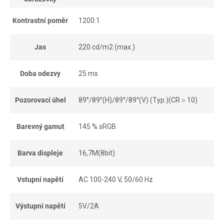
Kontrastní poměr
1200:1
Jas
220 cd/m2 (max.)
Doba odezvy
25 ms
Pozorovací úhel
89°/89°(H)/89°/89°(V) (Typ.)(CR＞10)
Barevný gamut
145 % sRGB
Barva displeje
16,7M(8bit)
Vstupní napětí
AC 100-240 V, 50/60 Hz
Výstupní napětí
5V/2A