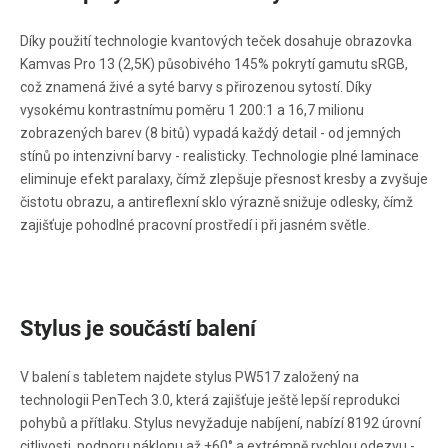
Díky použití technologie kvantových teček dosahuje obrazovka
Kamvas Pro 13 (2,5K) působivého 145% pokrytí gamutu sRGB,
což znamená živé a syté barvy s přirozenou sytostí. Díky
vysokému kontrastnímu poměru 1 200:1 a 16,7 milionu
zobrazených barev (8 bitů) vypadá každý detail - od jemných
stínů po intenzivní barvy - realisticky. Technologie plné laminace
eliminuje efekt paralaxy, čímž zlepšuje přesnost kresby a zvyšuje
čistotu obrazu, a antireflexní sklo výrazně snižuje odlesky, čímž
zajišťuje pohodlné pracovní prostředí i při jasném světle.
Stylus je součástí balení
V balení s tabletem najdete stylus PW517 založený na
technologii PenTech 3.0, která zajišťuje ještě lepší reprodukci
pohybů a přítlaku. Stylus nevyžaduje nabíjení, nabízí 8192 úrovní
citlivosti, podporu náklonu až ±60° a extrémně rychlou odezvu -