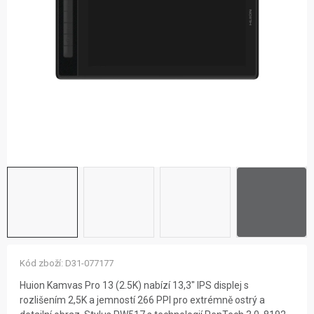
ZNAČKY
NOVINKY
OSTATNÍ
12 důvodů proč Gigamat
Možnosti dopravy
Kontakt
Hodnocení obchodu
Kód zboží:
D31-077177
Huion Kamvas Pro 13 (2.5K) nabízí 13,3" IPS displej s
rozlišením 2,5K a jemností 266 PPI pro extrémně ostrý a