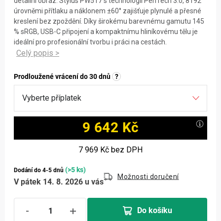
detailní obraz. Stylus PW517 s technologií PenTech 3.0, 8192
úrovněmi přítlaku a náklonem ±60° zajišťuje plynulé a přesné
kreslení bez zpoždění. Díky širokému barevnému gamutu 145
% sRGB, USB-C připojení a kompaktnímu hliníkovému tělu je
ideální pro profesionální tvorbu i práci na cestách.
Prodloužené vrácení do 30 dnů
?
9 642 Kč
Měrná cena:
7 969 Kč
bez DPH
(>5 ks)
Dodání do 4-5 dnů
Možnosti doručení
V pátek 14. 8. 2026 u vás
Do košíku