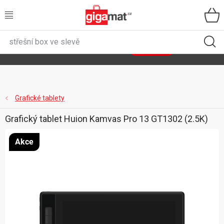
Přejít
na
obsah
VŠECHNY KATEGORIE
🌿
Asist
sety
se slevou až 40 %
Zobrazit sety
DOMÁCNOST
ZAHRADA
Grafické tablety
Grafický tablet Huion Kamvas Pro 13 GT1302 (2.5K)
DÍLNA
Akce
ÚLOŽNÉ BOXY
SPORT, OUTDOOR
GIGA CENY