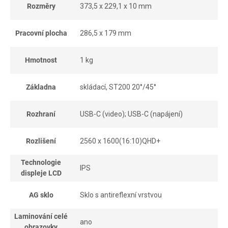
Rozměry
373,5 x 229,1 x 10 mm
Pracovní plocha
286,5 x 179 mm
Hmotnost
1 kg
Základna
skládací, ST200 20°/45°
Rozhraní
USB-C (video); USB-C (napájení)
Rozlišení
2560 x 1600(16:10)QHD+
Technologie
IPS
displeje LCD
AG sklo
Sklo s antireflexní vrstvou
Laminování celé
ano
obrazovky