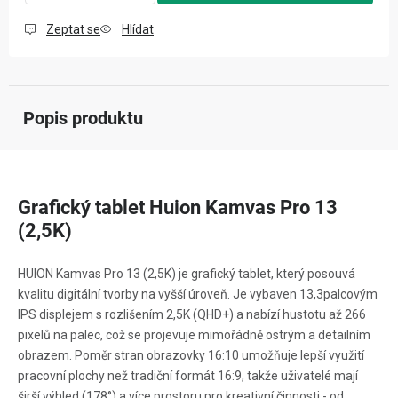
Zeptat se
Hlídat
Popis produktu
Grafický tablet Huion Kamvas Pro 13
(2,5K)
HUION Kamvas Pro 13 (2,5K) je grafický tablet, který posouvá
kvalitu digitální tvorby na vyšší úroveň. Je vybaven 13,3palcovým
IPS displejem s rozlišením 2,5K (QHD+) a nabízí hustotu až 266
pixelů na palec, což se projevuje mimořádně ostrým a detailním
obrazem. Poměr stran obrazovky 16:10 umožňuje lepší využití
pracovní plochy než tradiční formát 16:9, takže uživatelé mají
širší výhled (178°) a více prostoru pro kreativní činnosti - od