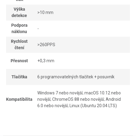
Výška
>10 mm
detekce
Podpora
-
náklonu
Rychlost
>260PPS
čtení
Přesnost
+0,3 mm
Tlačítka
6 programovatelných tlačítek + posuvník
Windows 7 nebo novější; macOS 10.12 nebo
Kompatibilita
novější; ChromeOS 88 nebo novější; Android
6.0 nebo novější; Linux (Ubuntu 20.04 LTS)