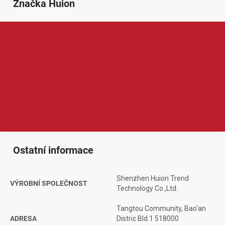
Značka
 Huion
Huion je značka zaměřená na grafické tablety, kreslicí displeje a
příslušenství pro digitální tvorbu. V její nabídce najdeme zařízení
vhodná pro kreslení, úpravu fotografií, grafický design, animaci i
online výuku. Produkty Huion jsou oblíbené díky citlivému peru,
přesnému ovládání, dobrému poměru ceny a výkonu a širokému
využití pro začínající tvůrce, studenty i pokročilejší grafiky a
ilustrátory.
Ostatní informace
Shenzhen Huion Trend
VÝROBNÍ SPOLEČNOST
Technology Co.,Ltd.
Tangtou Community, Bao'an
ADRESA
Distric Bld.1 518000