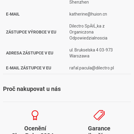
Shenzhen
E-MAIL
katherine@huion.cn
Dilectro SpĂłĹ‚ka z
ZÁSTUPCE VÝROBCE V EU
Organiczona
Odpowiedzialnoscia
ul. Brukselska 4 03-973
ADRESA ZÁSTUPCE V EU
Warszawa
E-MAIL ZÁSTUPCE V EU
rafal.pacula@dilectro.pl
Proč nakupovat u nás
Ocenění
Garance