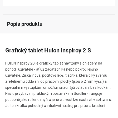
Popis produktu
Grafický tablet Huion Inspiroy 2 S
HUION Inspiroy 2S je grafický tablet navržený s ohledem na
pohodlí uživatele - ať už začátečníka nebo pokročilejšího
uživatele. Získal nová, pocitově lepší tlačítka, která díky svému
zřetelnému oddělení od pracovní plochy (jsou o 2 mm vyšší) a
speciálním výstupkům umožňují snadnější ovládání bez koukání.
Navíc je vybaven praktickým posuvníkem Scroller - funguje
podobně jako roller u myši a jeho citlivost lze nastavit v softwaru.
Je to zkrátka pohodlný a intuitivní nástroj pro práci a kreslení.