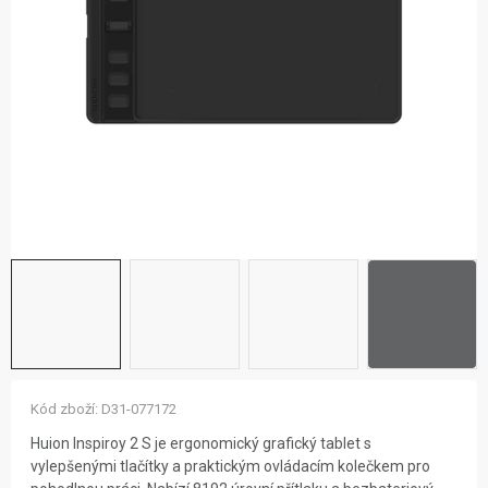
ZNAČKY
NOVINKY
OSTATNÍ
12 důvodů proč Gigamat
Možnosti dopravy
Kontakt
Hodnocení obchodu
Kód zboží:
D31-077172
Huion Inspiroy 2 S je ergonomický grafický tablet s
vylepšenými tlačítky a praktickým ovládacím kolečkem pro