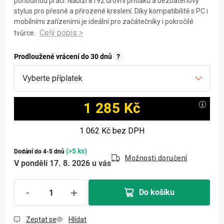
pohodlnou práci. Nabízí 8192 úrovní přítlaku a bezbateriový
stylus pro přesné a přirozené kreslení. Díky kompatibilitě s PC i
mobilními zařízeními je ideální pro začátečníky i pokročilé
tvůrce.
Prodloužené vrácení do 30 dnů
?
1 285 Kč
Měrná cena:
1 062 Kč
bez DPH
(>5 ks)
Dodání do 4-5 dnů
Možnosti doručení
V pondělí 17. 8. 2026 u vás
Do košíku
Zeptat se
Hlídat