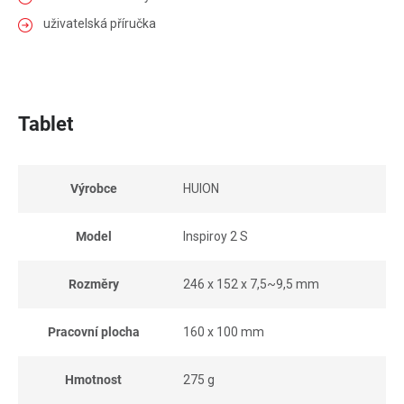
uživatelská příručka
Tablet
Výrobce
HUION
Model
Inspiroy 2 S
Rozměry
246 x 152 x 7,5~9,5 mm
Pracovní plocha
160 x 100 mm
Hmotnost
275 g