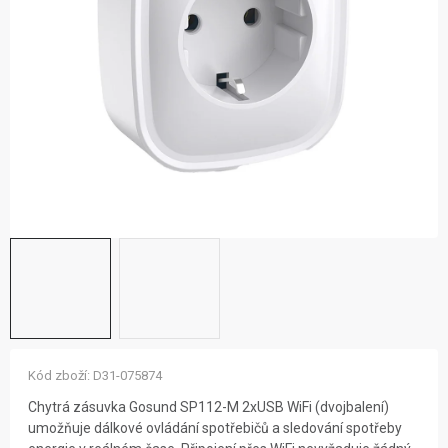
ZNAČKY
NOVINKY
OSTATNÍ
12 důvodů proč Gigamat
Možnosti dopravy
Kontakt
Hodnocení obchodu
Kód zboží:
D31-075874
Chytrá zásuvka Gosund SP112-M 2xUSB WiFi (dvojbalení)
umožňuje dálkové ovládání spotřebičů a sledování spotřeby