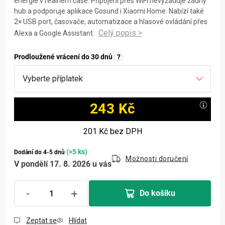
energie v reálném čase. Připojení přes WiFi nevyžaduje žádný
hub a podporuje aplikace Gosund i Xiaomi Home. Nabízí také
2× USB port, časovače, automatizace a hlasové ovládání přes
Alexa a Google Assistant.
Prodloužené vrácení do 30 dnů
?
243 Kč
Měrná cena:
201 Kč
bez DPH
(>5 ks)
Dodání do 4-5 dnů
Možnosti doručení
V pondělí 17. 8. 2026 u vás
Do košíku
Zeptat se
Hlídat