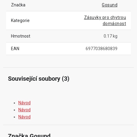
Značka
Gosund
Zásuvky pro chytrou
Kategorie
domácnost
Hmotnost
0.17 kg
EAN
6977038680839
Související soubory (3)
Návod
Návod
Návod
Značka
 Gosund