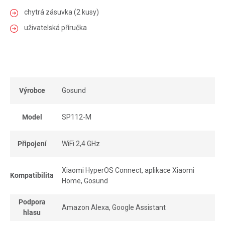
chytrá zásuvka (2 kusy)
uživatelská příručka
Výrobce
Gosund
Model
SP112-M
Připojení
WiFi 2,4 GHz
Xiaomi HyperOS Connect, aplikace Xiaomi
Kompatibilita
Home, Gosund
Podpora
Amazon Alexa, Google Assistant
hlasu