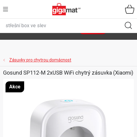
Přejít
na
obsah
VŠECHNY KATEGORIE
🌿
Asist
sety
se slevou až 40 %
Zobrazit sety
DOMÁCNOST
ZAHRADA
Zásuvky pro chytrou domácnost
Gosund SP112-M 2xUSB WiFi chytrý zásuvka (Xiaomi)
DÍLNA
Akce
ÚLOŽNÉ BOXY
SPORT, OUTDOOR
GIGA CENY