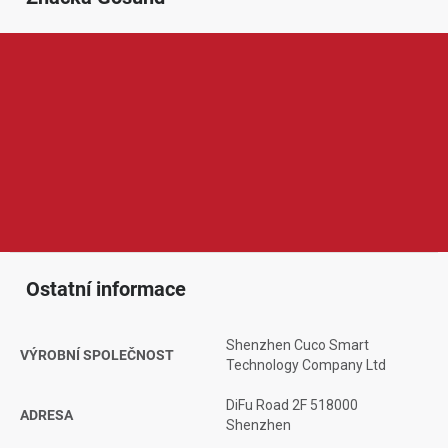
Gosund je značka zaměřená na chytrou domácnost a praktická
Wi-Fi zařízení pro každodenní používání. V její nabídce najdeme
například chytré zásuvky, vypínače, prodlužovací přívody, LED
osvětlení nebo další doplňky, které lze ovládat přes mobilní
aplikaci či hlasové asistenty. Produkty Gosund jsou oblíbené díky
jednoduché instalaci, dostupné ceně, úspornému provozu a
možnosti pohodlně ovládat domácí spotřebiče odkudkoliv.
Ostatní informace
Shenzhen Cuco Smart
VÝROBNÍ SPOLEČNOST
Technology Company Ltd
DiFu Road 2F 518000
ADRESA
Shenzhen