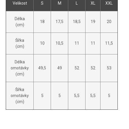
Velikost
S
M
L
XL
XXL
Délka
18
17,5
18,5
19
20
(cm)
Šířka
10
10,5
11
11
11,5
(cm)
Délka
omotávky
49,5
49
52
52
53
(cm)
Šířka
omotávky
5
5
5,5
5,5
5
(cm)