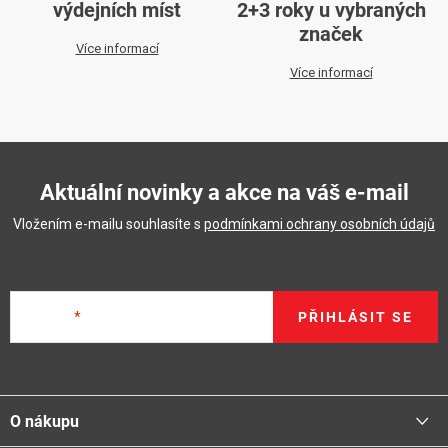
výdejních míst
2+3 roky u vybraných
značek
Více informací
Více informací
Aktuální novinky a akce na váš e-mail
Vložením e-mailu souhlasíte s
podmínkami ochrany osobních údajů
E-mail
PŘIHLÁSIT SE
Z
á
O nákupu
p