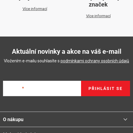
značek
Více informací
Více informací
Aktuální novinky a akce na váš e-mail
Vložením e-mailu souhlasíte s
podmínkami ochrany osobních údajů
E-mail
PŘIHLÁSIT SE
Z
á
O nákupu
p
a