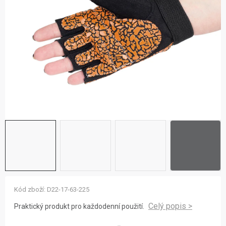
ZNAČKY
NOVINKY
OSTATNÍ
12 důvodů proč Gigamat
Možnosti dopravy
Kontakt
Hodnocení obchodu
Kód zboží:
D22-17-63-225
Praktický produkt pro každodenní použití.