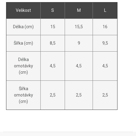
Velikost
S
M
L
Délka (cm)
15
15,5
16
Šířka (cm)
8,5
9
9,5
Délka
omotávky
4,5
4,5
4,5
(cm)
Šířka
omotávky
2,5
2,5
2,5
(cm)