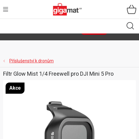
Přejít
na
obsah
VŠECHNY KATEGORIE
🌿
Asist
sety
se slevou až 40 %
Zobrazit sety
DOMÁCNOST
ZAHRADA
Příslušenství k dronům
Filtr Glow Mist 1/4 Freewell pro DJI Mini 5 Pro
DÍLNA
Akce
ÚLOŽNÉ BOXY
SPORT, OUTDOOR
GIGA CENY