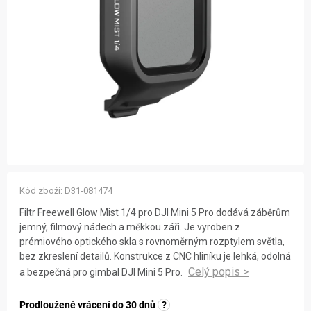
ZNAČKY
NOVINKY
OSTATNÍ
12 důvodů proč Gigamat
Možnosti dopravy
Kontakt
Hodnocení obchodu
Kód zboží:
D31-081474
Filtr Freewell Glow Mist 1/4 pro DJI Mini 5 Pro dodává záběrům
jemný, filmový nádech a měkkou záři. Je vyroben z
prémiového optického skla s rovnoměrným rozptylem světla,
bez zkreslení detailů. Konstrukce z CNC hliníku je lehká, odolná
a bezpečná pro gimbal DJI Mini 5 Pro.
Prodloužené vrácení do 30 dnů
?