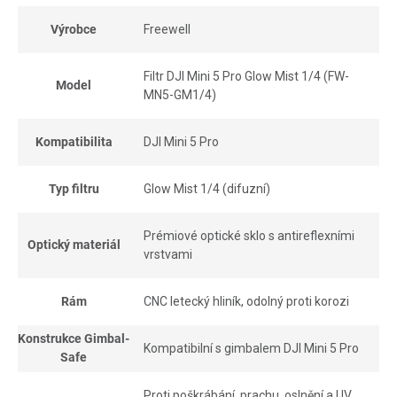
Výrobce
Freewell
Filtr DJI Mini 5 Pro Glow Mist 1/4 (FW-
Model
MN5-GM1/4)
Kompatibilita
DJI Mini 5 Pro
Typ filtru
Glow Mist 1/4 (difuzní)
Prémiové optické sklo s antireflexními
Optický materiál
vrstvami
Rám
CNC letecký hliník, odolný proti korozi
Konstrukce Gimbal-
Kompatibilní s gimbalem DJI Mini 5 Pro
Safe
Proti poškrábání, prachu, oslnění a UV