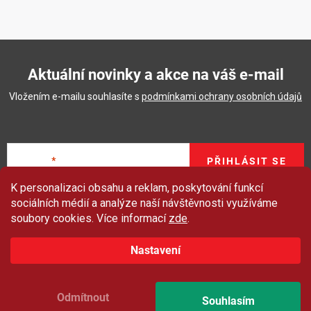
Aktuální novinky a akce na váš e-mail
Vložením e-mailu souhlasíte s
podmínkami ochrany osobních údajů
E-mail
PŘIHLÁSIT SE
K personalizaci obsahu a reklam, poskytování funkcí
Z
Sleva 100 Kč
na produkty značky Asist.
sociálních médií a analýze naší návštěvnosti využíváme
á
soubory cookies. Více informací
zde
.
O nákupu
p
Nastavení
a
ZAČÍT ODEBÍRAT
Moje objednávky
Proč nakupovat u nás
t
Doprava - možnosti
*Platí při nákupu nad 999 Kč.
í
Odmítnout
Souhlasím
O Gigamatu
Přihlásit