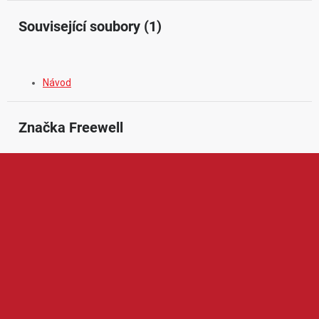
Související soubory (1)
Návod
Značka
 Freewell
Freewell je značka zaměřená na kvalitní foto a video
příslušenství, zejména filtry pro drony, akční kamery, fotoaparáty
a mobilní telefony. V její nabídce najdeme například ND filtry,
polarizační filtry, magnetické filtrační systémy, ochranné kryty,
pouzdra nebo další doplňky pro natáčení a fotografování.
Produkty Freewell jsou oblíbené díky preciznímu zpracování,
snadnému používání a schopnosti zlepšit kvalitu záběrů v
různých světelných podmínkách, což ocení začínající i pokročilí
tvůrci obsahu.