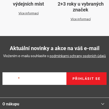
výdejních míst
2+3 roky u vybraných
značek
Více informací
Více informací
Aktuální novinky a akce na váš e-mail
Vložením e-mailu souhlasíte s
podmínkami ochrany osobních údajů
E-mail
PŘIHLÁSIT SE
Z
á
O nákupu
p