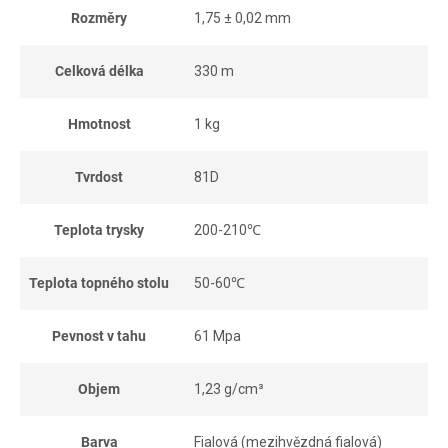
Rozměry
1,75 ± 0,02 mm
Celková délka
330 m
Hmotnost
1 kg
Tvrdost
81D
Teplota trysky
200-210℃
Teplota topného stolu
50-60℃
Pevnost v tahu
61 Mpa
Objem
1,23 g/cm³
Barva
Fialová (mezihvězdná fialová)