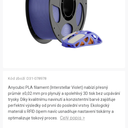
ZNAČKY
NOVINKY
OSTATNÍ
12 důvodů proč Gigamat
Možnosti dopravy
Kontakt
Hodnocení obchodu
Kód zboží:
D31-078978
Anycubic PLA filament (Interstellar Violet) nabízí přesný
průměr ±0,02 mm pro plynulý a spolehlivý 3D tisk bez ucpávání
trysky. Díky kvalitnímu navinutí a konzistentní barvě zajišťuje
perfektní výsledky od první do poslední vrstvy. Ekologický
materiál s RFID čipem navíc usnadňuje nastavení tiskárny a
optimalizuje tiskový proces.