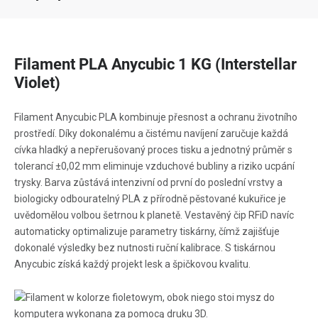
Filament PLA Anycubic 1 KG (Interstellar
Violet)
Filament Anycubic PLA kombinuje přesnost a ochranu životního
prostředí. Díky dokonalému a čistému navíjení zaručuje každá
cívka hladký a nepřerušovaný proces tisku a jednotný průměr s
tolerancí ±0,02 mm eliminuje vzduchové bubliny a riziko ucpání
trysky. Barva zůstává intenzivní od první do poslední vrstvy a
biologicky odbouratelný PLA z přírodně pěstované kukuřice je
uvědomělou volbou šetrnou k planetě. Vestavěný čip RFiD navíc
automaticky optimalizuje parametry tiskárny, čímž zajišťuje
dokonalé výsledky bez nutnosti ruční kalibrace. S tiskárnou
Anycubic získá každý projekt lesk a špičkovou kvalitu.