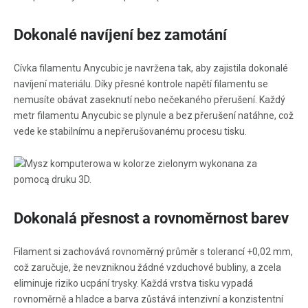
Dokonalé navíjení bez zamotání
Cívka filamentu Anycubic je navržena tak, aby zajistila dokonalé
navíjení materiálu. Díky přesné kontrole napětí filamentu se
nemusíte obávat zaseknutí nebo nečekaného přerušení. Každý
metr filamentu Anycubic se plynule a bez přerušení natáhne, což
vede ke stabilnímu a nepřerušovanému procesu tisku.
Dokonalá přesnost a rovnoměrnost barev
Filament si zachovává rovnoměrný průměr s tolerancí +0,02 mm,
což zaručuje, že nevzniknou žádné vzduchové bubliny, a zcela
eliminuje riziko ucpání trysky. Každá vrstva tisku vypadá
rovnoměrně a hladce a barva zůstává intenzivní a konzistentní