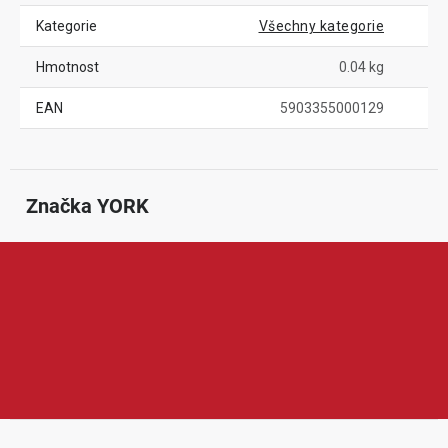
Kategorie
Všechny kategorie
Hmotnost
0.04 kg
EAN
5903355000129
Značka
 YORK
YORK je značka zaměřená na úklidové potřeby a praktické
vybavení pro domácnost. V její nabídce najdeme mopy, smetáky,
kartáče, houbičky, hadříky, kbelíky nebo další doplňky pro běžný
úklid. Produkty YORK jsou oblíbené díky dostupné ceně, širokému
sortimentu a jednoduchému použití v každé domácnosti.