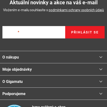
Aktuální novinky a akce na váš e-mail
Vložením e-mailu souhlasíte s
podmínkami ochrany osobních údajů
E-mail
PŘIHLÁSIT SE
Z
á
O nákupu
p
a
Moje objednávky
Proč nakupovat u nás
t
Doprava - možnosti
í
O Gigamatu
Přihlásit
Platba - možnosti
Stav objednávky
Centrála a odběrná místa
Podporujeme
📞
Kontakty
Obchodní podmínky
🚛
Logistické centrum
Reklamační řád
🤗
Podporujeme