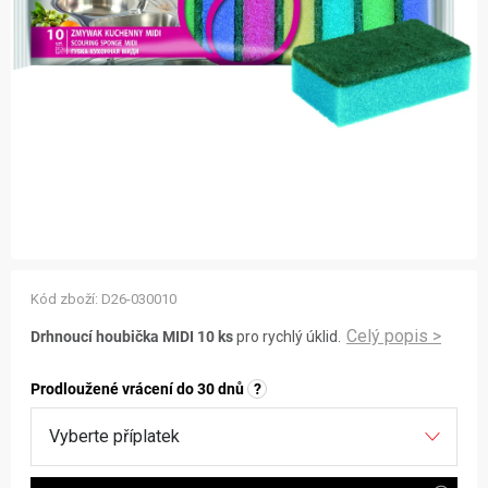
ZNAČKY
NOVINKY
OSTATNÍ
12 důvodů proč Gigamat
Možnosti dopravy
Kontakt
Hodnocení obchodu
Kód zboží:
D26-030010
Drhnoucí houbička MIDI 10 ks
pro rychlý úklid.
Prodloužené vrácení do 30 dnů
?