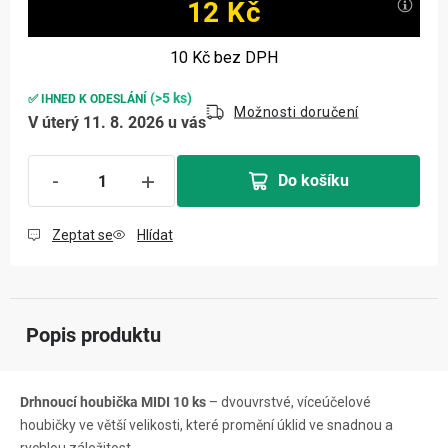
12 Kč
Měrná cena:
10 Kč
bez DPH
(>5 ks)
✅ IHNED K ODESLÁNÍ
Možnosti doručení
V úterý 11. 8. 2026 u vás
Do košíku
Zeptat se
Hlídat
Popis produktu
Drhnoucí houbička MIDI 10 ks
– dvouvrstvé, víceúčelové
houbičky ve větší velikosti, které promění úklid ve snadnou a