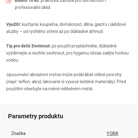
Balení 10 ks:
praktická zásoba pro domácnost i
profesionální úklid
Využití:
kuchyně, koupelna, domácnost, dílna, gastro i úklidové
služby – od rychlého otření až po důkladné drhnutí.
Tip pro delší životnost:
po použití propláchněte, důkladně
vyždímejte a nechte oschnout, pro hygienu občas zalijte horkou
vodou.
Upozornění:
abrazivní vrstva může poškrábat citlivé povrchy
(např. teflon, akryl, lakované či vysoce leštěné materiály). Před
použitím otestujte na méně viditelném místě.
Parametry produktu
Značka
YORK