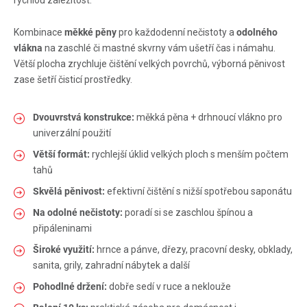
rychlou záležitost.
Kombinace
měkké pěny
pro každodenní nečistoty a
odolného
vlákna
na zaschlé či mastné skvrny vám ušetří čas i námahu.
Větší plocha zrychluje čištění velkých povrchů, výborná pěnivost
zase šetří čisticí prostředky.
Dvouvrstvá konstrukce:
měkká pěna + drhnoucí vlákno pro
univerzální použití
Větší formát:
rychlejší úklid velkých ploch s menším počtem
tahů
Skvělá pěnivost:
efektivní čištění s nižší spotřebou saponátu
Na odolné nečistoty:
poradí si se zaschlou špínou a
připáleninami
Široké využití:
hrnce a pánve, dřezy, pracovní desky, obklady,
sanita, grily, zahradní nábytek a další
Pohodlné držení:
dobře sedí v ruce a neklouže