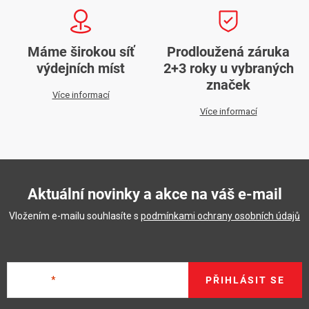
v
ý
p
Máme širokou síť
Prodloužená záruka
i
výdejních míst
2+3 roky u vybraných
s
značek
Více informací
u
Více informací
Aktuální novinky a akce na váš e-mail
Vložením e-mailu souhlasíte s
podmínkami ochrany osobních údajů
E-mail
PŘIHLÁSIT SE