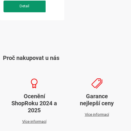
O
v
l
Proč nakupovat u nás
á
d
a
c
í
Ocenění
Garance
p
ShopRoku 2024 a
nejlepší ceny
r
2025
v
Více informací
k
Více informací
y