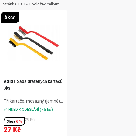
ZNAČKY
i
e
Stránka
1
z
1
-
1
položek celkem
s
n
NOVINKY
Akce
p
í
r
p
OSTATNÍ
o
r
d
o
12 důvodů proč Gigamat
Možnosti dopravy
Kontakt
u
d
Hodnocení obchodu
k
u
t
k
ů
t
ASIST
Sada drátěných kartáčů
3ks
ů
Tři kartáče: mosazný (jemné),
nylonový (plast, sklo), ocelový
(>5 ks)
✅ IHNED K ODESLÁNÍ
(rez),ergonomické rukojeti, 3
typy štětin, kompaktní k
29 Kč
6 %
detailům,vhodné pro dílnu,
27 Kč
autoservis, údržbu, hobby,...