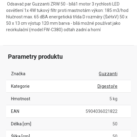
Odsavač par Guzzanti ZRW 50 - bílá1 motor 3 rychlosti LED
osvětlení 1x 4W tukový filtr proti mastnotám výkon: 185 m3/hod
hlučnost max. 65 dBA energetická třída D rozměry (ŠxHxV) 50 x
50 x 13 cm výstup 120 mm barva - bílá možné používat jako
recirkulační (model FW-C380) odtah zadní a horní
Parametry produktu
Značka
Guzzanti
Kategorie
Digestoře
Hmotnost
5 kg
EAN
5904036021822
Délka [cm]
50
Šířka [cm]
50