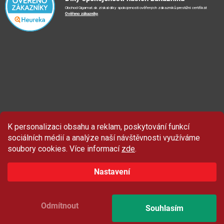
🏨
FN Bulovka
📝
Blog
Obchod Gigamat.sk získal díky spokojenosti ověřených zákazníků prestižní certifikát
Doporučení při nákupu
🏨
Nemocnice Homolka
Ověřeno zákazníky
.
🤝
Partneři
Ochrana osobních údajů
⭐
Hodnocení obchodu
K personalizaci obsahu a reklam, poskytování funkcí
sociálních médií a analýze naší návštěvnosti využíváme
soubory cookies. Více informací
zde
.
Nastavení
Odmítnout
Souhlasím
Copyright 2026
Gigamat.cz
. Všechna práva vyhrazena.
Upravit nastavení cookies
Vytvořil Shoptet Premium