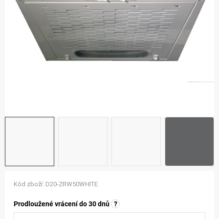
ZNAČKY
NOVINKY
OSTATNÍ
12 důvodů proč Gigamat
Možnosti dopravy
Kontakt
Hodnocení obchodu
Kód zboží:
D20-ZRW50WHITE
Prodloužené vrácení do 30 dnů
?