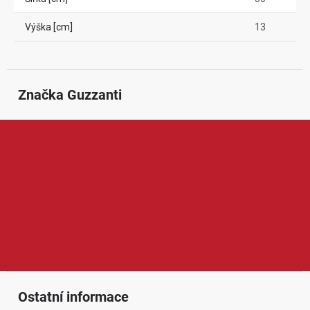
Výška [cm]
13
Značka
 Guzzanti
Guzzanti je značka zaměřená na domácí spotřebiče, kuchyňské
vybavení a praktické produkty pro pohodlnější bydlení. Nabízí
například vinotéky, sušičky potravin, zmrzlinovače, lednice,
vakuovačky, koše, digestoře nebo další spotřebiče do
domácnosti. Produkty Guzzanti jsou oblíbené díky modernímu
vzhledu, praktickým funkcím a dobrému poměru ceny a užitné
hodnoty.
Ostatní informace