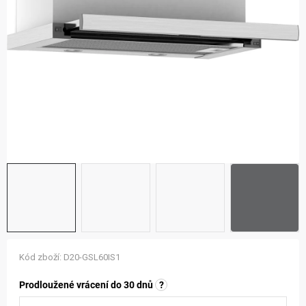
ZNAČKY
NOVINKY
OSTATNÍ
12 důvodů proč Gigamat
Možnosti dopravy
Kontakt
Hodnocení obchodu
Kód zboží:
D20-GSL60IS1
Prodloužené vrácení do 30 dnů
?