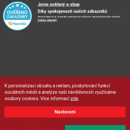
Reklamační řád
🤗
Podporujeme
Jsme ověřený e-shop
📺
TV reklama
Díky spokojenosti našich zákazníků
Vrácení zboží a reklamace
🏨
FN Bulovka
📝
Blog
Obchod Gigamat.sk získal díky spokojenosti ověřených zákazníků prestižní certifikát
Doporučení při nákupu
🏨
Nemocnice Homolka
Ověřeno zákazníky
.
🤝
Partneři
Ochrana osobních údajů
⭐
Hodnocení obchodu
K personalizaci obsahu a reklam, poskytování funkcí
sociálních médií a analýze naší návštěvnosti využíváme
soubory cookies. Více informací
zde
.
Nastavení