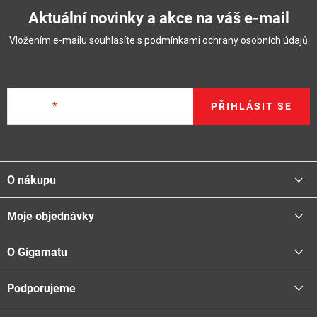
Aktuální novinky a akce na váš e-mail
Vložením e-mailu souhlasíte s
podmínkami ochrany osobních údajů
E-mail
PŘIHLÁSIT SE
Z
á
O nákupu
p
a
Moje objednávky
Proč nakupovat u nás
t
Doprava - možnosti
í
O Gigamatu
Přihlásit
Platba - možnosti
Stav objednávky
Centrála a odběrná místa
Podporujeme
📞
Kontakty
Obchodní podmínky
🚛
Logistické centrum