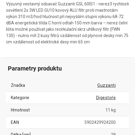
Výsuvný vestavný odsavač Guzzanti GSL 60IS1 - nerez3 rychlosti
osvětlení 2x 3W LED GU10 kovový ALU filtr proti mastnotám
výkon 310 m3/hod hlučnost při nejvyšším stupni výkonu 68-72
dBA energetická třída C horní odtah 150 mm barva – nerez čelní
lišta možné používat jako recirkulační skrz uhlíkový filtr (FWN
130) - nutno mít 2 kusy filtrů vzdálenost od plynové desky min 75
cm vzdálenost od elektrické desy min 65 cm
Parametry produktu
Značka
Guzzanti
Kategorie
Digestoře
Hmotnost
11 kg
EAN
5902429924200
Délka [cm]
29