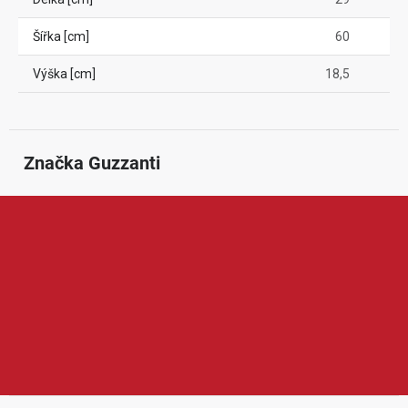
Šířka [cm]
60
Výška [cm]
18,5
Značka
 Guzzanti
Guzzanti je značka zaměřená na domácí spotřebiče, kuchyňské
vybavení a praktické produkty pro pohodlnější bydlení. Nabízí
například vinotéky, sušičky potravin, zmrzlinovače, lednice,
vakuovačky, koše, digestoře nebo další spotřebiče do
domácnosti. Produkty Guzzanti jsou oblíbené díky modernímu
vzhledu, praktickým funkcím a dobrému poměru ceny a užitné
hodnoty.