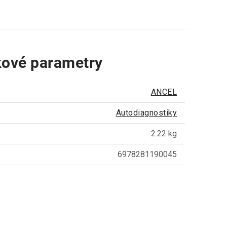
ové parametry
ANCEL
Autodiagnostiky
2.22 kg
6978281190045