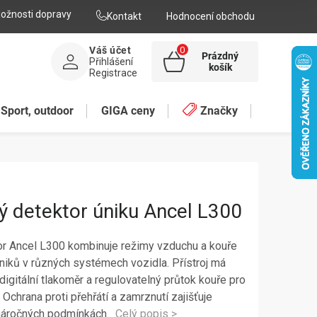
ožnosti dopravy
Kontakt
Hodnocení obchodu
Váš účet
Prázdný
Přihlášení
NÁKUPNÍ
košík
Registrace
KOŠÍK
Sport, outdoor
GIGA ceny
Značky
ý detektor úniku Ancel L300
or Ancel L300 kombinuje režimy vzduchu a kouře
úniků v různých systémech vozidla. Přístroj má
digitální tlakoměr a regulovatelný průtok kouře pro
Ochrana proti přehřátí a zamrznutí zajišťuje
náročných podmínkách.