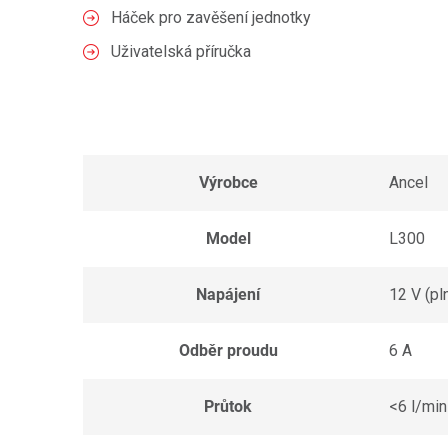
Háček pro zavěšení jednotky
Uživatelská příručka
Výrobce
Ancel
Model
L300
Napájení
12 V (pl
Odběr proudu
6 A
Průtok
<6 l/min