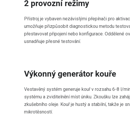
2 provozní režimy
Přístroj je vybaven nezávislými přepínači pro aktiva
umožňuje přizpůsobit diagnostickou metodu testov
přestavovat připojení nebo konfigurace. Oddělené ov
usnadňuje přesné testování.
Výkonný generátor kouře
Vestavěný systém generuje kouř v rozsahu 6-8 l/min
systému a zviditelnění míst úniku. Zkoušku lze zaháj
zkušebního oleje. Kouř je hustý a stabilní, takže je 
mikrotěsností.