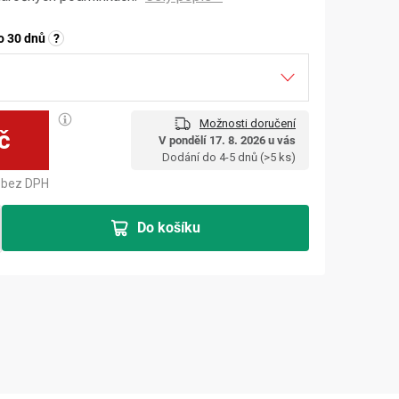
o 30 dnů
?
Možnosti doručení
č
V pondělí 17. 8. 2026 u vás
Měrná cena:
Dodání do 4-5 dnů
(>5 ks)
bez DPH
Do košíku