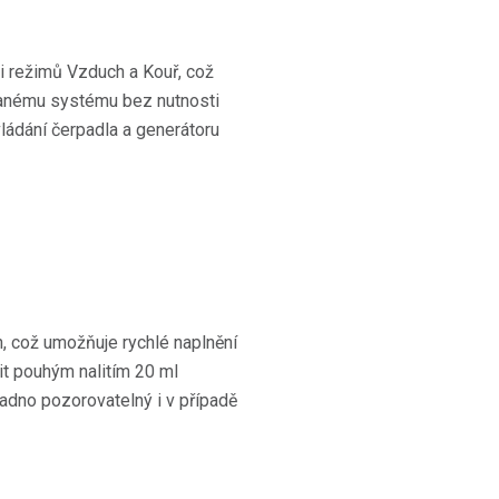
ci režimů Vzduch a Kouř, což
anému systému bez nutnosti
ládání čerpadla a generátoru
, což umožňuje rychlé naplnění
it pouhým nalitím 20 ml
snadno pozorovatelný i v případě