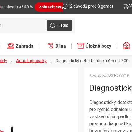
M
12 důvodů proč Gigamat
n
se slevou až 40 %
Zobrazit sety
Hledat
Zahrada
Dílna
Úložné boxy
bily
Autodiagnostiky
Diagnostický detektor úniku Ancel L300
Kód zboží:
D31-077719
Diagnostick
Diagnostický detekt
pro rychlé odhalení 
vestavěné čerpadlo, 
přesnou diagnostiku. 
bezpečný provoz v 