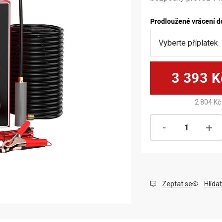
Prodloužené vrácení d
3 393 K
2 804 Kč
Zeptat se
Hlídat