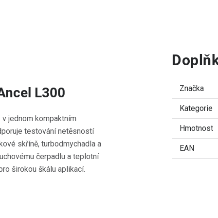
Doplňk
Značka
 Ancel L300
Kategorie
rý v jednom kompaktním
Hmotnost
odporuje testování netěsností
likové skříně, turbodmychadla a
EAN
duchovému čerpadlu a teplotní
o širokou škálu aplikací.