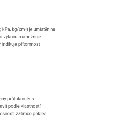
r, kPa, kg/cm²) je umístěn na
ání výkonu a umožňuje
 indikuje přítomnost
vaný průtokoměr s
vit podle vlastností
těsnost, zatímco pokles