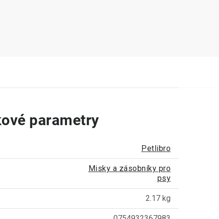
ové parametry
Petlibro
Misky a zásobníky pro
psy
2.17 kg
0754932367983