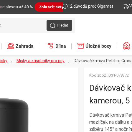
M
12 důvodů proč Gigamat
n
se slevou až 40 %
Zobrazit sety
Hledat
Zahrada
Dílna
Úložné boxy
isky
Misky a zásobníky pro psy
Dávkovač krmiva Petlibro Granar
Kód zboží:
D31-078372
Dávkovač kr
kamerou, 5 
Dávkovač krmiva Petl
mazlíček na dálku a
záběru 145° a noční