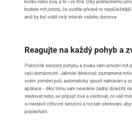
kočku nebo psa, a to i ve tmě. Díky jedinečnému um
budete mít jistotu, že uvidíte přesně to nejdůležitěj
aniž by byl vidět celý interiér vašeho domova.
Reagujte na každý pohyb a z
Pokročilé senzory pohybu a zvuku vám umožní mít př
vaší domácnosti. Jakmile dávkovač zaznamená mňou
svém zorném poli, automaticky spustí nahrávání a 
aplikace - díky tomu vám neunikne žádný důležitý 
sledovat nebo se připojit živě a sledovat, co váš m
si nastavit citlivost senzorů a rozsah sledování, ab
poplachům.