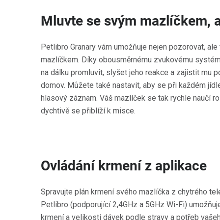
Mluvte se svým mazlíčkem, ať
Petlibro Granary vám umožňuje nejen pozorovat, ale
mazlíčkem. Díky obousměrnému zvukovému systém
na dálku promluvit, slyšet jeho reakce a zajistit mu 
domov. Můžete také nastavit, aby se při každém jíd
hlasový záznam. Váš mazlíček se tak rychle naučí ro
dychtivě se přiblíží k misce.
Ovládání krmení z aplikace
Spravujte plán krmení svého mazlíčka z chytrého tel
Petlibro (podporující 2,4GHz a 5GHz Wi-Fi) umožňuje
krmení a velikosti dávek podle stravy a potřeb vašeh