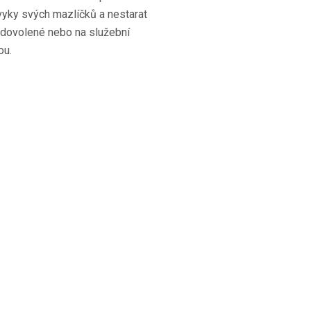
návyky svých mazlíčků a nestarat
na dovolené nebo na služební
ou.