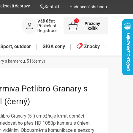
ožnosti dopravy
Kontakt
Hodnocení obchodu
Váš účet
Prázdný
Přihlášení
NÁKUPNÍ
košík
Registrace
KOŠÍK
Sport, outdoor
GIGA ceny
Značky
y s kamerou, 5 l (černý)
miva Petlibro Granary s
l (černý)
ibro Granary (5 l) umožňuje krmit domácí
 sledovat ho přes HD 1080p kameru s úhlem
m viděním. Obousměrná komunikace a senzory