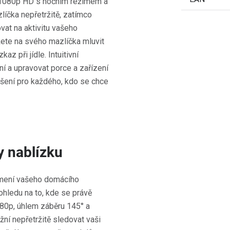
m 1080p HD s nočním režimem a
íčka nepřetržitě, zatímco
at na aktivitu vašeho
ete na svého mazlíčka mluvit
az při jídle. Intuitivní
í a upravovat porce a zařízení
řešení pro každého, kdo se chce
y nablízku
krmení vašeho domácího
ohledu na to, kde se právě
80p, úhlem záběru 145° a
ní nepřetržitě sledovat vaši