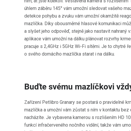
ním, ať jste kdekoli. Vestavěná kamera s rozlišení
úhlem záběru 145° vám umožní sledovat vašeho mazl
detekce pohybu a zvuku vám umožní okamžitě reagov
mazlíčka. Díky obousměrné hlasové komunikaci můž
a slyšet jeho odpověď, stejně jako nastavit nahraný vzk
aplikace vám umožní na dálku plánovat rozvrhy krmen
pracuje s 2,4GHz i 5GHz Wi-Fi sítěmi. Je to chytré 
o svého domácího mazlíčka starat i na dálku.
Buďte svému mazlíčkovi vžd
Zařízení Petlibro Granary se postará o pravidelné 
mazlíčka a umožní vám zůstat s ním v kontaktu bez 
nacházíte. Je vybavena kamerou s rozlišením HD 10
funkcí infračerveného nočního vidění, takže vám umož