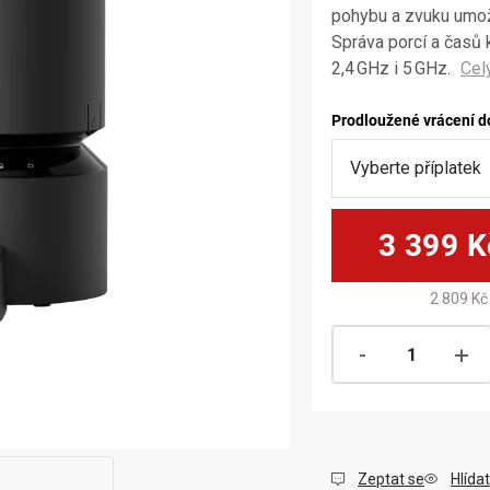
pohybu a zvuku umožň
Správa porcí a časů 
2,4 GHz i 5 GHz.
Prodloužené vrácení d
3 399 K
2 809 Kč
Zeptat se
Hlídat