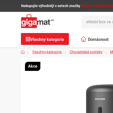
Přejít
🌿
Nakupujte výhodněji v setech značky
Asist a Asist Garde
na
obsah
Všechny kategorie
Domácnost
Domů
Všechny kategorie
Chovatelské potřeby
M
Akce