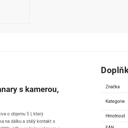
Doplňk
Značka
anary s kamerou,
Kategorie
va o objemu 5 l, který
Hmotnost
 na dálku a stálý kontakt s
EAN