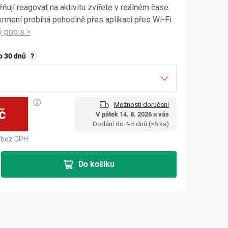
ují reagovat na aktivitu zvířete v reálném čase.
krmení probíhá pohodlně přes aplikaci přes Wi-Fi
o 30 dnů
?
Možnosti doručení
č
V pátek 14. 8. 2026 u vás
Měrná cena:
Dodání do 4-5 dnů
(>5 ks)
bez DPH
Do košíku