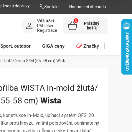
ožnosti dopravy
Kontakt
Hodnocení obchodu
Váš účet
Prázdný
Přihlášení
NÁKUPNÍ
košík
Registrace
KOŠÍK
Sport, outdoor
GIGA ceny
Značky
old žlutá/černá S/M (55-58 cm)
Wista
 přilba WISTA In-mold žlutá/
(55-58 cm)
Wista
sex, konstrukce In-Mold, upínací systém QFS, 20
síťka proti hmyzu, vnitřní polstrování, odnímatelný
zpečnostní světlo, reflexní prvky, barva žlutá/