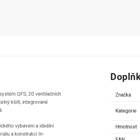
Doplňk
 systém QFS, 20 ventilačních
Značka
telný kšilt, integrované
á.
Kategorie
ického vybavení a ideální
Hmotnost
iálu a konstrukcí In-
EAN