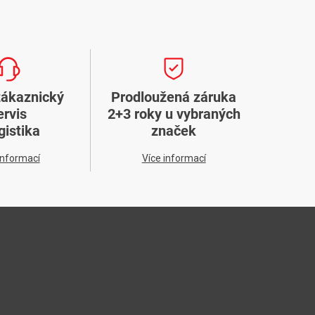
zákaznický
Prodloužená záruka
ervis
2+3 roky u vybraných
gistika
značek
informací
Více informací