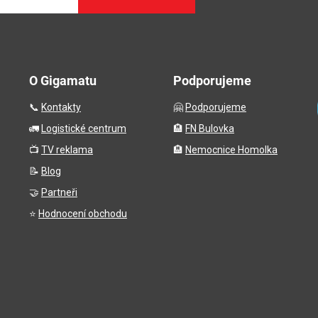
O Gigamatu
Podporujeme
📞
Kontakty
🤗
Podporujeme
🚛
Logistické centrum
🏨
FN Bulovka
📺
TV reklama
🏨
Nemocnice Homolka
📝
Blog
🤝
Partneři
⭐
Hodnocení obchodu