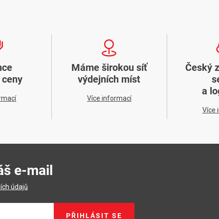
nce
Máme širokou síť
Český 
í ceny
výdejních míst
s
a lo
ormací
Více informací
Více 
áš e-mail
ích údajů
PŘIHLÁSIT SE