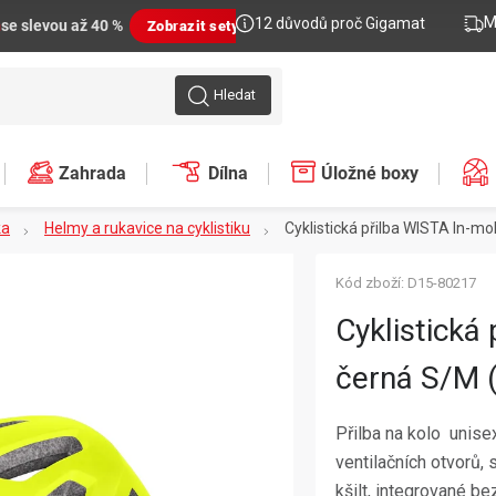
M
12 důvodů proč Gigamat
n
se slevou až 40 %
Zobrazit sety
Hledat
Zahrada
Dílna
Úložné boxy
ka
Helmy a rukavice na cyklistiku
Cyklistická přilba WISTA In-m
Kód zboží:
D15-80217
Cyklistická
černá S/M 
Přilba na kolo  uni
ventilačních otvorů, 
kšilt, integrované be