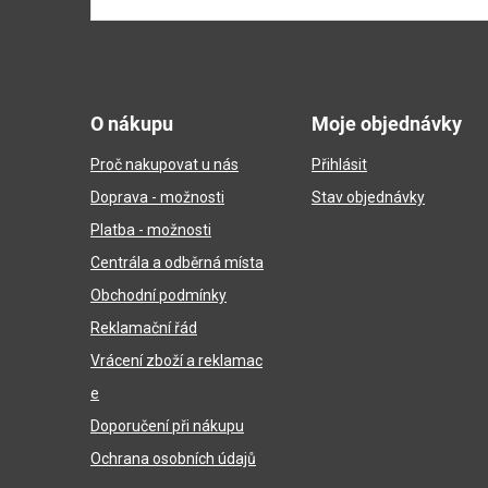
Z
á
O nákupu
Moje objednávky
p
Proč nakupovat u nás
Přihlásit
a
Doprava - možnosti
Stav objednávky
t
Platba - možnosti
í
Centrála a odběrná místa
Obchodní podmínky
Reklamační řád
Vrácení zboží a reklamac
e
Doporučení při nákupu
Ochrana osobních údajů