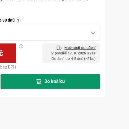
o 30 dnů
?
Možnosti doručení
č
V pondělí 17. 8. 2026 u vás
Měrná cena:
Dodání, do 4-5 dnů
(>5 ks)
bez DPH
Do košíku