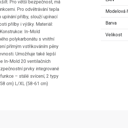
kšilt. Pro větší bezpečnost, má
unkcemi. Pro odvětrávání tepla
Modelová 
upínání přilby, slouží upínací
Barva
i přilby i výšky. Materiál:
ňKonstrukce: In-Mold
Velikost
ného polykarbonátu s vnitřní
jení přímým vstřikováním pěny
vnosti. Umožňuje také lepší
ie In-Mold 20 ventilačních
bezpečnostní prvky integrované
unkce – stálé svícení, 2 typy
5-58 cm) L/XL (58-61 cm)