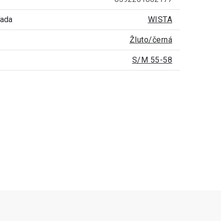
řada
WISTA
Žluto/černá
S/M 55-58