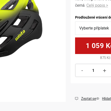
černá.
Prodloužené vrácení d
1 059 K
875 Kč
Zeptat se
Hlídat