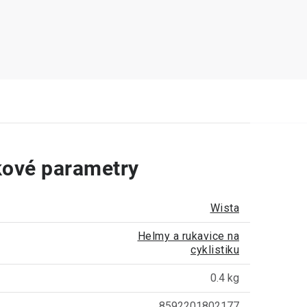
ové parametry
Wista
Helmy a rukavice na
cyklistiku
0.4 kg
8592201802177