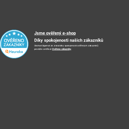
Jsme ověřený e-shop
Díky spokojenosti našich zákazníků
Obchod Gigamat.sk získal díky spokojenosti ověřených zákazníků
prestižní certifikát
Ověřeno zákazníky
.