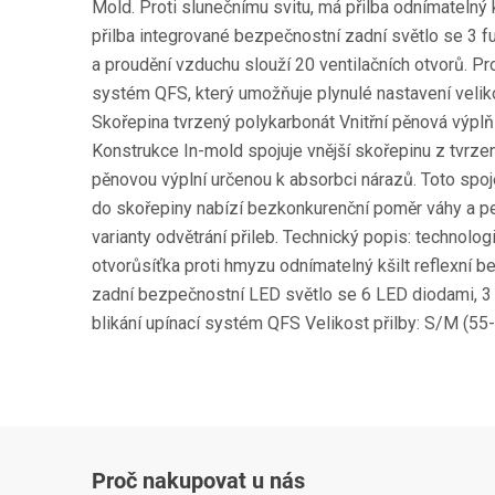
Mold. Proti slunečnímu svitu, má přilba odnímatelný 
přilba integrované bezpečnostní zadní světlo se 3 f
a proudění vzduchu slouží 20 ventilačních otvorů. Pro 
systém QFS, který umožňuje plynulé nastavení velikost
Skořepina tvrzený polykarbonát Vnitřní pěnová výpl
Konstrukce In-mold spojuje vnější skořepinu z tvrze
pěnovou výplní určenou k absorbci nárazů. Toto spo
do skořepiny nabízí bezkonkurenční poměr váhy a pe
varianty odvětrání přileb. Technický popis: technolog
otvorůsíťka proti hmyzu odnímatelný kšilt reflexní 
zadní bezpečnostní LED světlo se 6 LED diodami, 3 f
blikání upínací systém QFS Velikost přilby: S/M (5
Proč nakupovat u nás