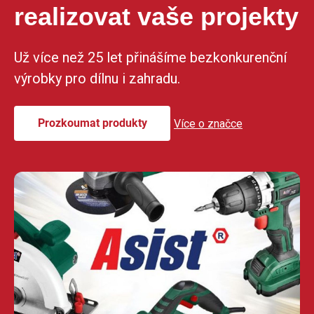
realizovat vaše projekty
Už více než 25 let přinášíme bezkonkurenční
výrobky pro dílnu i zahradu.
Prozkoumat produkty
Více o značce