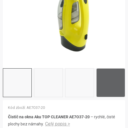
ZNAČKY
NOVINKY
OSTATNÍ
12 důvodů proč Gigamat
Možnosti dopravy
Kontakt
Hodnocení obchodu
Kód zboží:
AE7O37-20
Čistič na okna Aku TOP CLEANER AE7O37-20
– rychlé, čisté
plochy bez námahy.