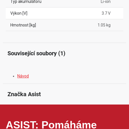
Typ akumulátoru
Li-ion
Výkon [V]
3.7 V
Hmotnost [kg]
1.05 kg
Související soubory (1)
Návod
Značka
 Asist
ASIST: Pomáháme