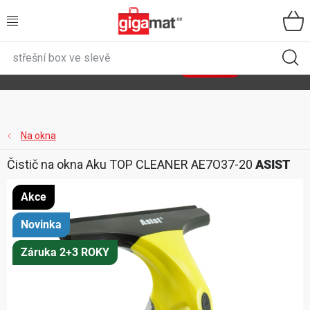
Přejít
na
obsah
VŠECHNY KATEGORIE
🌿
Asist
sety
se slevou až 40 %
Zobrazit sety
DOMÁCNOST
ZAHRADA
Na okna
Čistič na okna Aku TOP CLEANER AE7O37-20
ASIST
DÍLNA
Akce
ÚLOŽNÉ BOXY
Novinka
SPORT, OUTDOOR
Záruka 2+3 ROKY
GIGA CENY