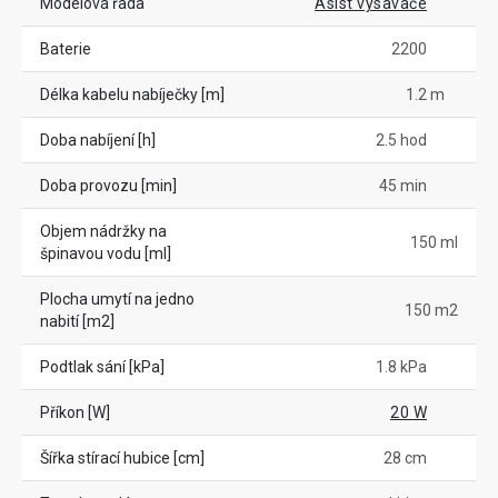
Modelová řada
Asist vysavače
Baterie
2200
Délka kabelu nabíječky [m]
1.2 m
Doba nabíjení [h]
2.5 hod
Doba provozu [min]
45 min
Objem nádržky na
150 ml
špinavou vodu [ml]
Plocha umytí na jedno
150 m2
nabití [m2]
Podtlak sání [kPa]
1.8 kPa
Příkon [W]
20 W
Šířka stírací hubice [cm]
28 cm