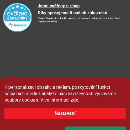
Reklamační řád
🤗
Podporujeme
Jsme ověřený e-shop
📺
TV reklama
Díky spokojenosti našich zákazníků
Vrácení zboží a reklamace
🏨
FN Bulovka
📝
Blog
Obchod Gigamat.sk získal díky spokojenosti ověřených zákazníků prestižní certifikát
Doporučení při nákupu
🏨
Nemocnice Homolka
Ověřeno zákazníky
.
🤝
Partneři
Ochrana osobních údajů
⭐
Hodnocení obchodu
K personalizaci obsahu a reklam, poskytování funkcí
Sleva 100 Kč
na produkty značky Asist.
sociálních médií a analýze naší návštěvnosti využíváme
soubory cookies. Více informací
zde
.
Nastavení
ZAČÍT ODEBÍRAT