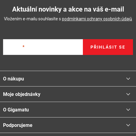
Aktuální novinky a akce na váš e-mail
Vložením e-mailu souhlasíte s
podmínkami ochrany osobních údajů
E-mail
PŘIHLÁSIT SE
Z
á
O nákupu
p
a
Moje objednávky
Proč nakupovat u nás
t
Doprava - možnosti
í
O Gigamatu
Přihlásit
Platba - možnosti
Stav objednávky
Centrála a odběrná místa
Podporujeme
📞
Kontakty
Obchodní podmínky
🚛
Logistické centrum