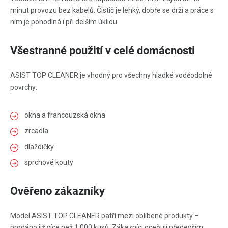
minut provozu bez kabelů. Čistič je lehký, dobře se drží a práce s
ním je pohodlná i při delším úklidu.
Všestranné použití v celé domácnosti
ASIST TOP CLEANER je vhodný pro všechny hladké voděodolné
povrchy:
okna a francouzská okna
zrcadla
dlaždičky
sprchové kouty
Ověřeno zákazníky
Model ASIST TOP CLEANER patří mezi oblíbené produkty –
prodáno již více než 1 000 kusů. Zákazníci oceňují především