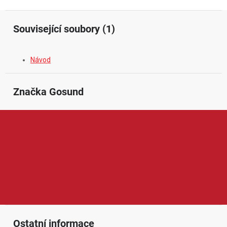
Související soubory (1)
Návod
Značka
 Gosund
Gosund je značka zaměřená na chytrou domácnost a praktická
Wi-Fi zařízení pro každodenní používání. V její nabídce najdeme
například chytré zásuvky, vypínače, prodlužovací přívody, LED
osvětlení nebo další doplňky, které lze ovládat přes mobilní
aplikaci či hlasové asistenty. Produkty Gosund jsou oblíbené díky
jednoduché instalaci, dostupné ceně, úspornému provozu a
možnosti pohodlně ovládat domácí spotřebiče odkudkoliv.
Ostatní informace