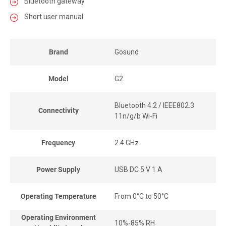
Bluetooth gateway
Short user manual
Brand
Gosund
Model
G2
Bluetooth 4.2 / IEEE802.3
Connectivity
11n/g/b Wi-Fi
Frequency
2.4 GHz
Power Supply
USB DC 5 V 1 A
Operating Temperature
From 0°C to 50°C
Operating Environment
10%-85% RH