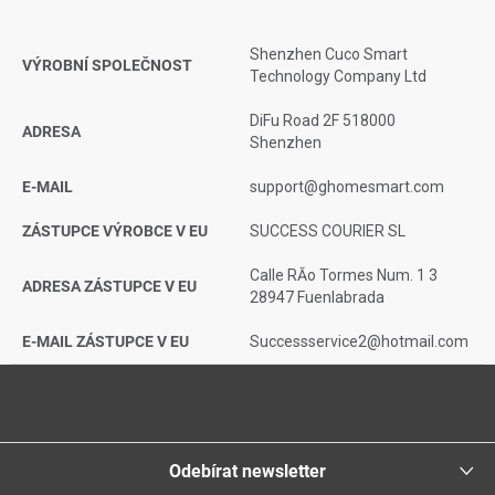
Shenzhen Cuco Smart
VÝROBNÍ SPOLEČNOST
Technology Company Ltd
DiFu Road 2F 518000
ADRESA
Shenzhen
E-MAIL
support@ghomesmart.com
ZÁSTUPCE VÝROBCE V EU
SUCCESS COURIER SL
Calle RĂ­o Tormes Num. 1 3
ADRESA ZÁSTUPCE V EU
28947 Fuenlabrada
E-MAIL ZÁSTUPCE V EU
Successservice2@hotmail.com
Z
á
p
a
Odebírat newsletter