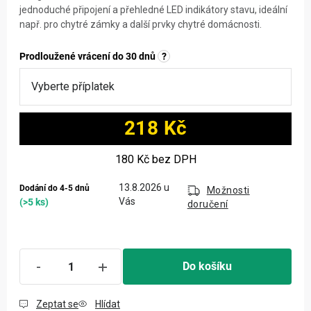
jednoduché připojení a přehledné LED indikátory stavu, ideální
např. pro chytré zámky a další prvky chytré domácnosti.
Prodloužené vrácení do 30 dnů
?
218 Kč
Měrná cena:
180 Kč
bez DPH
13.8.2026
Dodání do 4-5 dnů
Možnosti
(>5 ks)
doručení
Do košíku
Zeptat se
Hlídat