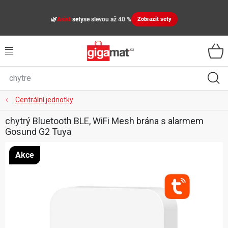
Přejít
na
🌿
Asist
sety
se slevou až 40 %
Zobrazit sety
obsah
VŠECHNY KATEGORIE
VYBAVENÍ DOMÁCNOSTI
ZAHRADA
Centrální jednotky
chytrý Bluetooth BLE, WiFi Mesh brána s alarmem
DÍLNA
Gosund G2 Tuya
ÚLOŽNÉ BOXY, PLASTOVÉ REGÁLY, ORGANIZÉRY
Akce
SPORT, OUTDOOR
GIGA CENY