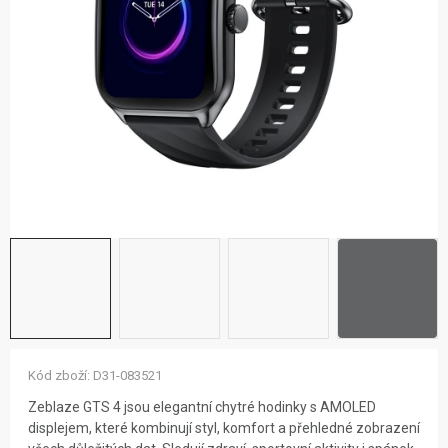
ZNAČKY
NOVINKY
OSTATNÍ
12 důvodů proč Gigamat
Možnosti dopravy
Kontakt
Hodnocení obchodu
Kód zboží:
D31-083521
Zeblaze GTS 4 jsou elegantní chytré hodinky s AMOLED
displejem, které kombinují styl, komfort a přehledné zobrazení