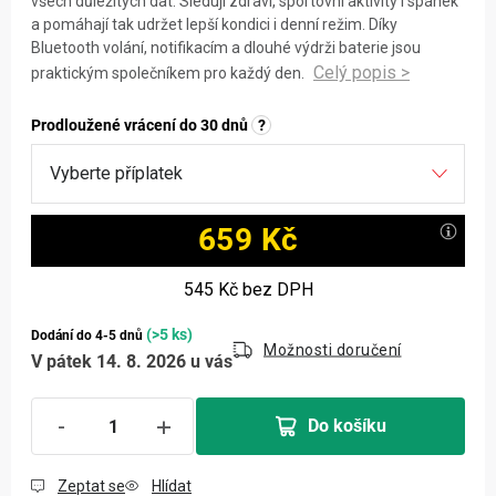
všech důležitých dat. Sledují zdraví, sportovní aktivity i spánek
a pomáhají tak udržet lepší kondici i denní režim. Díky
Bluetooth volání, notifikacím a dlouhé výdrži baterie jsou
praktickým společníkem pro každý den.
Prodloužené vrácení do 30 dnů
?
659 Kč
Měrná cena:
545 Kč
bez DPH
(>5 ks)
Dodání do 4-5 dnů
Možnosti doručení
V pátek 14. 8. 2026 u vás
Do košíku
Zeptat se
Hlídat