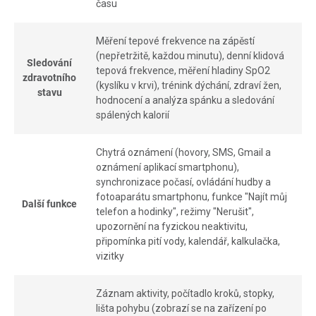
času
Měření tepové frekvence na zápěstí
(nepřetržitě, každou minutu), denní klidová
Sledování
tepová frekvence, měření hladiny SpO2
zdravotního
(kyslíku v krvi), trénink dýchání, zdraví žen,
stavu
hodnocení a analýza spánku a sledování
spálených kalorií
Chytrá oznámení (hovory, SMS, Gmail a
oznámení aplikací smartphonu),
synchronizace počasí, ovládání hudby a
fotoaparátu smartphonu, funkce "Najít můj
Další funkce
telefon a hodinky", režimy "Nerušit",
upozornění na fyzickou neaktivitu,
připomínka pití vody, kalendář, kalkulačka,
vizitky
Záznam aktivity, počítadlo kroků, stopky,
lišta pohybu (zobrazí se na zařízení po