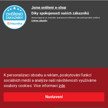
🚛
Logistické centrum
Reklamační řád
🤗
Podporujeme
Jsme ověřený e-shop
📺
TV reklama
Díky spokojenosti našich zákazníků
Vrácení zboží a reklamace
🏨
FN Bulovka
📝
Blog
Obchod Gigamat.sk získal díky spokojenosti ověřených zákazníků prestižní certifikát
Doporučení při nákupu
🏨
Nemocnice Homolka
Ověřeno zákazníky
.
🤝
Partneři
Ochrana osobních údajů
⭐
Hodnocení obchodu
K personalizaci obsahu a reklam, poskytování funkcí
Sleva 100 Kč
na produkty značky Asist.
sociálních médií a analýze naší návštěvnosti využíváme
soubory cookies. Více informací
zde
.
Nastavení
ZAČÍT ODEBÍRAT