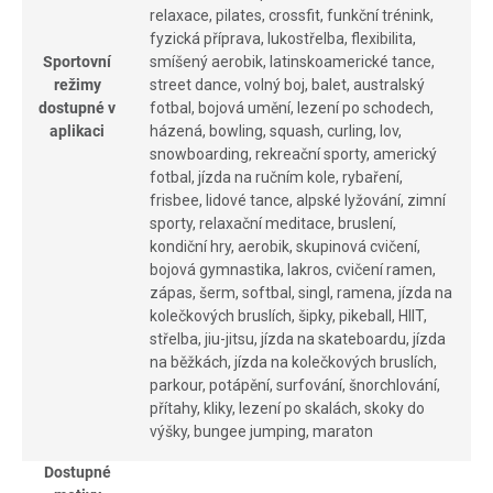
relaxace, pilates, crossfit, funkční trénink,
fyzická příprava, lukostřelba, flexibilita,
Sportovní
smíšený aerobik, latinskoamerické tance,
režimy
street dance, volný boj, balet, australský
dostupné v
fotbal, bojová umění, lezení po schodech,
aplikaci
házená, bowling, squash, curling, lov,
snowboarding, rekreační sporty, americký
fotbal, jízda na ručním kole, rybaření,
frisbee, lidové tance, alpské lyžování, zimní
sporty, relaxační meditace, bruslení,
kondiční hry, aerobik, skupinová cvičení,
bojová gymnastika, lakros, cvičení ramen,
zápas, šerm, softbal, singl, ramena, jízda na
kolečkových bruslích, šipky, pikeball, HIIT,
střelba, jiu-jitsu, jízda na skateboardu, jízda
na běžkách, jízda na kolečkových bruslích,
parkour, potápění, surfování, šnorchlování,
přítahy, kliky, lezení po skalách, skoky do
výšky, bungee jumping, maraton
Dostupné