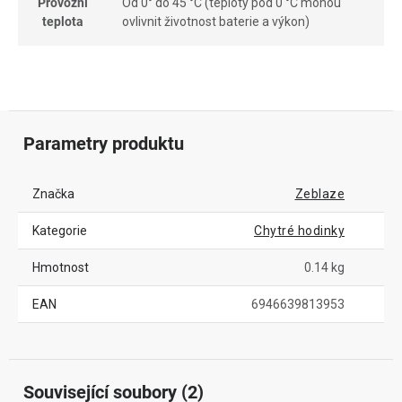
Provozní
Od 0° do 45 °C (teploty pod 0 °C mohou
teplota
ovlivnit životnost baterie a výkon)
Parametry produktu
Značka
Zeblaze
Kategorie
Chytré hodinky
Hmotnost
0.14 kg
EAN
6946639813953
Související soubory (2)