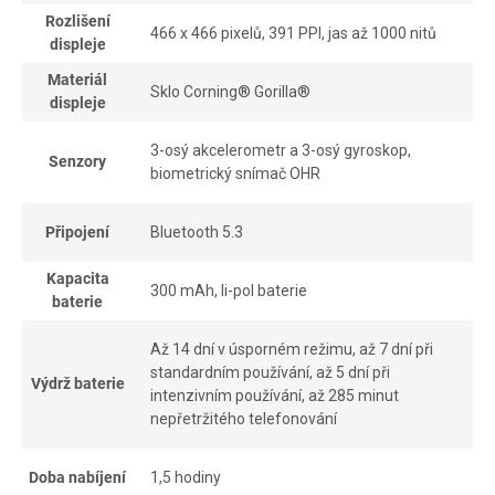
Rozlišení
466 x 466 pixelů, 391 PPI, jas až 1000 nitů
displeje
Materiál
Sklo Corning® Gorilla®
displeje
3-osý akcelerometr a 3-osý gyroskop,
Senzory
biometrický snímač OHR
Připojení
Bluetooth 5.3
Kapacita
300 mAh, li-pol baterie
baterie
Až 14 dní v úsporném režimu, až 7 dní při
standardním používání, až 5 dní při
Výdrž baterie
intenzivním používání, až 285 minut
nepřetržitého telefonování
Doba nabíjení
1,5 hodiny