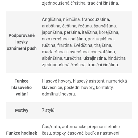
zjednodušená čínština, tradiční čínština.
Angličtina, němčina, francouzština,
arabština, čeština, řečtina, španělština,
japonština, perština, italština, korejština,
Podporované
nizozemština, polština, portugalština,
jazyky
ruština, finština, švédština, thajština,
oznámení push
maďarština, slovenština, chorvatština,
albánština, turečtina, ukrajinština, hindština,
zjednodušená čínština, tradiční čínština.
Funkce
Hlasové hovory, hlasový asistent, numerická
hlasového
klávesnice, poslední hovory, kontakty,
volání
odmítnutí hovoru.
Motivy
7 stylů
Čas/data, automatické přepínání letního
Funkce hodinek
času, stopky, časovač, budík a nastavení