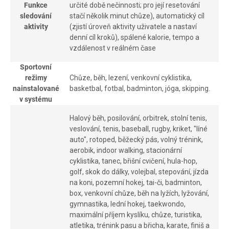
Funkce
určité době nečinnosti; pro její resetování
sledování
stačí několik minut chůze), automatický cíl
aktivity
(zjistí úroveň aktivity uživatele a nastaví
denní cíl kroků), spálené kalorie, tempo a
vzdálenost v reálném čase
Sportovní
režimy
Chůze, běh, lezení, venkovní cyklistika,
nainstalované
basketbal, fotbal, badminton, jóga, skipping.
v systému
Halový běh, posilování, orbitrek, stolní tenis,
veslování, tenis, baseball, rugby, kriket, "líné
auto", rotoped, běžecký pás, volný trénink,
aerobik, indoor walking, stacionární
cyklistika, tanec, břišní cvičení, hula-hop,
golf, skok do dálky, volejbal, stepování, jízda
na koni, pozemní hokej, tai-či, badminton,
box, venkovní chůze, běh na lyžích, lyžování,
gymnastika, lední hokej, taekwondo,
maximální příjem kyslíku, chůze, turistika,
atletika, trénink pasu a břicha, karate, finiš a