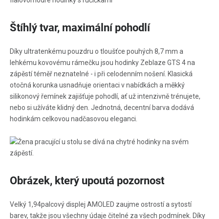
Štíhlý tvar, maximální pohodlí
Díky ultratenkému pouzdru o tloušťce pouhých 8,7 mm a
lehkému kovovému rámečku jsou hodinky Zeblaze GTS 4 na
zápěstí téměř neznatelné - i při celodenním nošení. Klasická
otočná korunka usnadňuje orientaci v nabídkách a měkký
silikonový řemínek zajišťuje pohodlí, ať už intenzivně trénujete,
nebo si užíváte klidný den. Jednotná, decentní barva dodává
hodinkám celkovou nadčasovou eleganci.
Obrázek, který upoutá pozornost
Velký 1,94palcový displej AMOLED zaujme ostrostí a sytostí
barev, takže jsou všechny údaje čitelné za všech podmínek. Díky