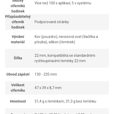
motivy
Více než 100 s aplikací, 5 v systému
ciferníků
hodinek
Přizpůsobitelný
ciferník
Podporované stránky
hodinek
Výrobní
Kov (pouzdro), nerezová ocel (tlačítka a
materiál
přezka), silikon (řemínek)
22 mm, kompatibilita se standardními
Šířka
rychloupínacími řemínky 22 mm
Obvod zápěstí
130 - 235 mm
Velikost
47 x 39 x 8,7 mm
ciferníku
Hmotnost
51,4 g s řemínkem, 31,3 g bez řemínku