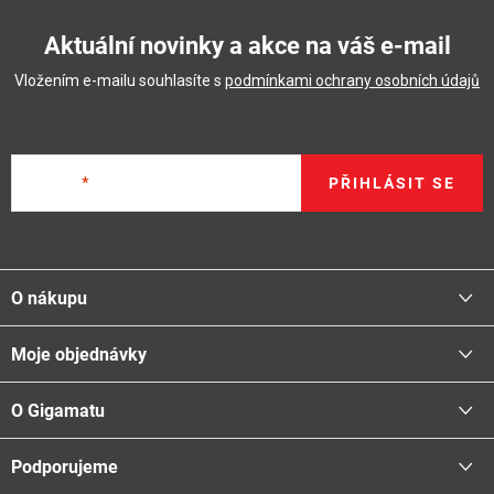
Aktuální novinky a akce na váš e-mail
Vložením e-mailu souhlasíte s
podmínkami ochrany osobních údajů
E-mail
PŘIHLÁSIT SE
Z
á
O nákupu
p
a
Moje objednávky
Proč nakupovat u nás
t
Doprava - možnosti
í
O Gigamatu
Přihlásit
Platba - možnosti
Stav objednávky
Centrála a odběrná místa
Podporujeme
📞
Kontakty
Obchodní podmínky