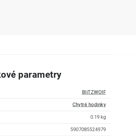
ové parametry
BliTZWOlF
Chytré hodinky
0.19 kg
5907085524979