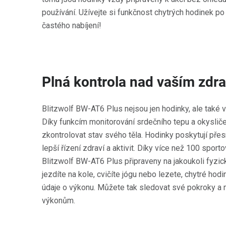
používání. Užívejte si funkčnost chytrých hodinek p
častého nabíjení!
Plná kontrola nad vaším zdr
Blitzwolf BW-AT6 Plus nejsou jen hodinky, ale také v
Díky funkcím monitorování srdečního tepu a okyslič
zkontrolovat stav svého těla. Hodinky poskytují pře
lepší řízení zdraví a aktivit. Díky více než 100 spo
Blitzwolf BW-AT6 Plus připraveny na jakoukoli fyzicko
jezdíte na kole, cvičíte jógu nebo lezete, chytré ho
údaje o výkonu. Můžete tak sledovat své pokroky a m
výkonům.