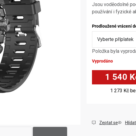
Jsou voděodolné pod
používání i fyzické a
Prodloužené vrácení d
Položka byla vypro
Vyprodáno
1 540 K
1 273 Kč
be
Zeptat se
Hlídat