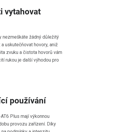
i vytahovat
y nezmeškáte žádný důležitý
 a uskutečňovat hovory, aniž
ita zvuku a čistota hovorů vám
ití rukou je další výhodou pro
ící používání
-AT6 Plus mají výkonnou
 dobu provozu zařízení. Díky
 na podmínky a intenzitu