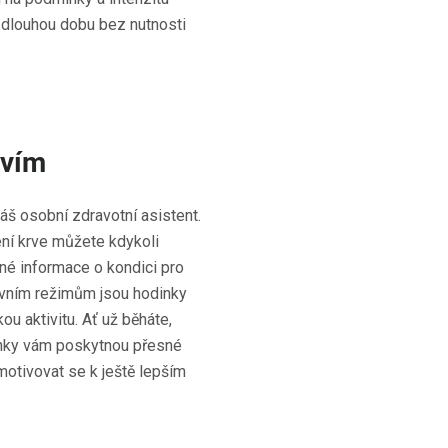
o dlouhou dobu bez nutnosti
avím
áš osobní zdravotní asistent.
ení krve můžete kdykoli
sné informace o kondici pro
rtovním režimům jsou hodinky
u aktivitu. Ať už běháte,
dinky vám poskytnou přesné
otivovat se k ještě lepším