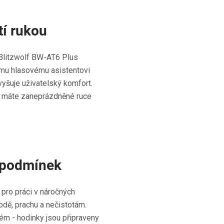
tí rukou
 Blitzwolf BW-AT6 Plus
ému hlasovému asistentovi
vyšuje uživatelský komfort.
dy máte zaneprázdněné ruce
h podmínek
pro práci v náročných
odě, prachu a nečistotám.
lém - hodinky jsou připraveny