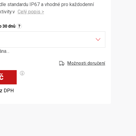
le standardu IP67 a vhodné pro každodenní
ktivity.v
o 30 dnů
?
dána…
Možnosti doručení
č
Měrná cena:
z DPH