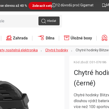
M
12 důvodů proč Gigamat
n
se slevou až 40 %
Zobrazit sety
Hledat
Zahrada
Dílna
Úložné boxy
lety, nositelná elektronika
Chytré hodinky
Chytré hodinky Blitzw
Kód zboží:
D31-076186
Chytré hodi
(černé)
Chytré hodinky Blit
dlouhou výdrž bateri
více než 100 sportov