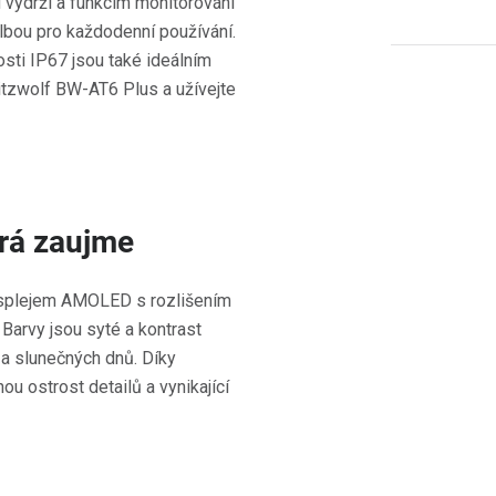
 výdrží a funkcím monitorování
olbou pro každodenní používání.
sti IP67 jsou také ideálním
litzwolf BW-AT6 Plus a užívejte
erá zaujme
splejem AMOLED s rozlišením
Barvy jsou syté a kontrast
za slunečných dnů. Díky
u ostrost detailů a vynikající