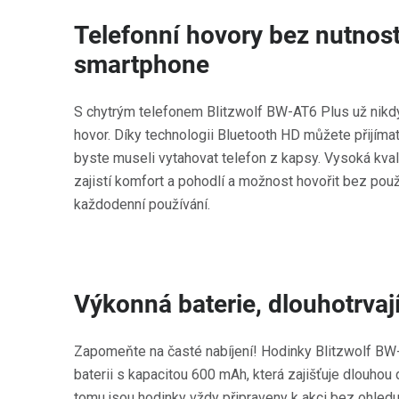
Telefonní hovory bez nutnost
smartphone
S chytrým telefonem Blitzwolf BW-AT6 Plus už nikd
hovor. Díky technologii Bluetooth HD můžete přijímat
byste museli vytahovat telefon z kapsy. Vysoká kval
zajistí komfort a pohodlí a možnost hovořit bez použ
každodenní používání.
Výkonná baterie, dlouhotrvaj
Zapomeňte na časté nabíjení! Hodinky Blitzwolf BW
baterii s kapacitou 600 mAh, která zajišťuje dlouhou
tomu jsou hodinky vždy připraveny k akci bez ohledu