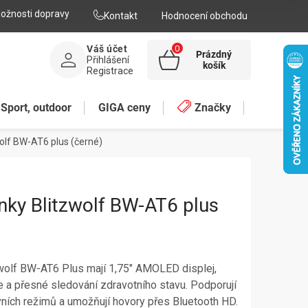
ožnosti dopravy
Kontakt
Hodnocení obchodu
Váš účet
Prázdný
Přihlášení
NÁKUPNÍ
košík
Registrace
KOŠÍK
Sport, outdoor
GIGA ceny
Značky
olf BW-AT6 plus (černé)
nky Blitzwolf BW-AT6 plus
zwolf BW-AT6 Plus mají 1,75" AMOLED displej,
e a přesné sledování zdravotního stavu. Podporují
ních režimů a umožňují hovory přes Bluetooth HD.