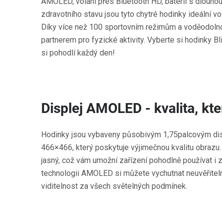
AMOLED, volání přes Bluetooth HD, baterii s dlouhou
zdravotního stavu jsou tyto chytré hodinky ideální v
Díky více než 100 sportovním režimům a voděodolno
partnerem pro fyzické aktivity. Vyberte si hodinky B
si pohodlí každý den!
Displej AMOLED - kvalita, kt
Hodinky jsou vybaveny působivým 1,75palcovým di
466×466, který poskytuje výjimečnou kvalitu obrazu. 
jasný, což vám umožní zařízení pohodlně používat i 
technologii AMOLED si můžete vychutnat neuvěřitelno
viditelnost za všech světelných podmínek.