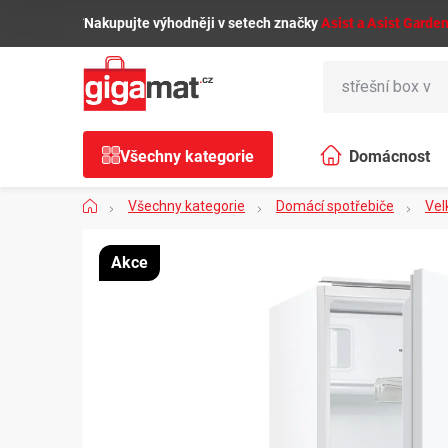
Přejít
🌿
Nakupujte výhodněji v setech značky
Asist a Asist Garde
na
obsah
Všechny kategorie
Domácnost
Domů
Všechny kategorie
Domácí spotřebiče
Vel
Akce