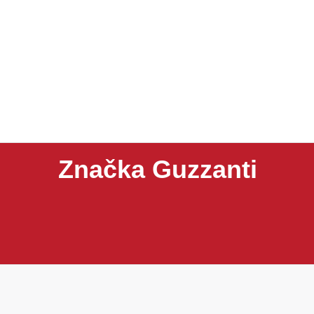
Značka Guzzanti
Guzzanti je značka zaměřená na domácí spotřebiče, k
zmrzlinovače, lednice, vakuovačky, koše, digestoře
a dobrému poměru ceny a užitné hodnoty.