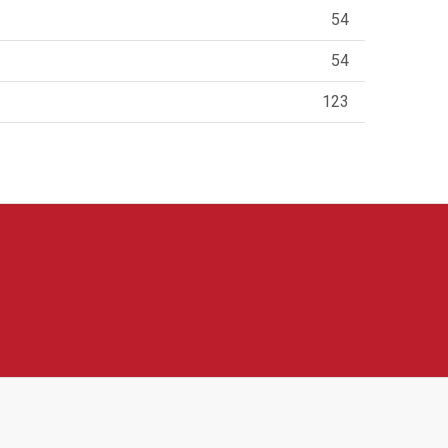
54
54
123
Nabízí například vinotéky, sušičky potravin,
blíbené díky modernímu vzhledu, praktickým funkcím