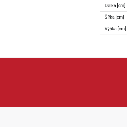
Délka [cm]
Šířka [cm]
Výška [cm]
uchyňské vybavení a praktické produkty pro pohodlnější bydlení. 
 nebo další spotřebiče do domácnosti. Produkty Guzzanti jsou o