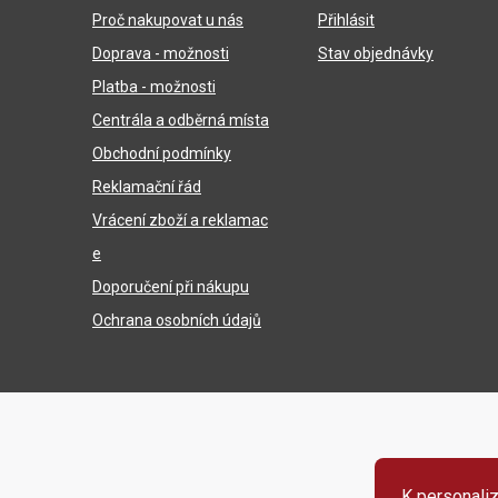
p
Proč nakupovat u nás
Přihlásit
a
Doprava - možnosti
Stav objednávky
t
Platba - možnosti
í
Centrála a odběrná místa
Obchodní podmínky
Reklamační řád
Vrácení zboží a reklamac
e
Doporučení při nákupu
Ochrana osobních údajů
K personaliz