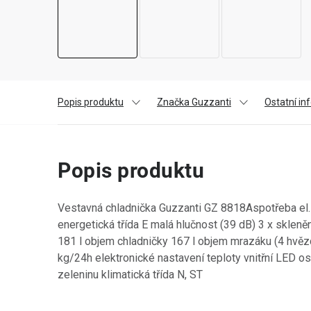
Popis produktu
Značka Guzzanti
Ostatní i
Popis produktu
Vestavná chladnička Guzzanti GZ 8818Aspotřeba el
energetická třída E malá hlučnost (39 dB) 3 x sklen
181 l objem chladničky 167 l objem mrazáku (4 hvězd
kg/24h elektronické nastavení teploty vnitřní LED os
zeleninu klimatická třída N, ST