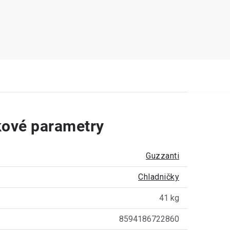
ové parametry
Guzzanti
Chladničky
41 kg
8594186722860