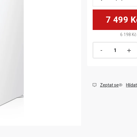
7 499 K
6 198 Kč
Zeptat se
Hlídat