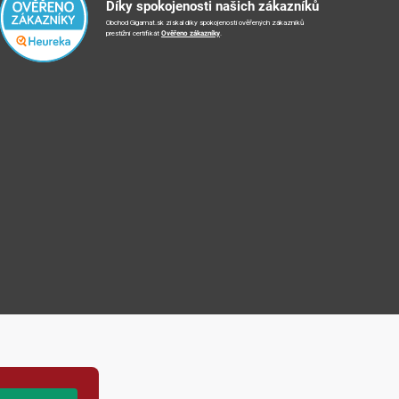
Díky spokojenosti našich zákazníků
Obchod Gigamat.sk získal díky spokojenosti ověřených zákazníků
prestižní certifikát
Ověřeno zákazníky
.