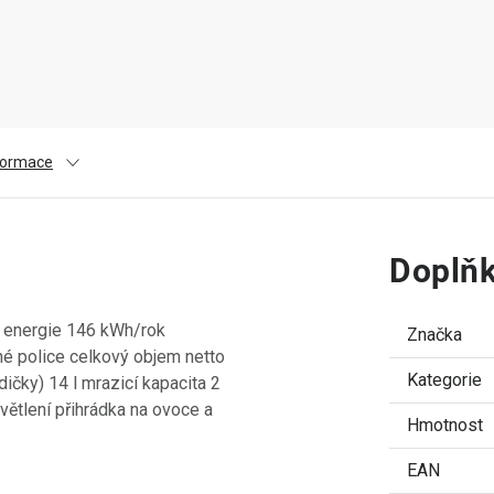
nformace
Doplňk
. energie 146 kWh/rok
Značka
ěné police celkový objem netto
Kategorie
ičky) 14 l mrazicí kapacita 2
větlení přihrádka na ovoce a
Hmotnost
EAN