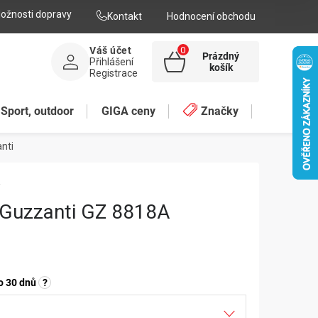
ožnosti dopravy
Kontakt
Hodnocení obchodu
Váš účet
Prázdný
Přihlášení
NÁKUPNÍ
košík
Registrace
KOŠÍK
Sport, outdoor
GIGA ceny
Značky
nti
A
 Guzzanti GZ 8818A
o 30 dnů
?