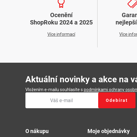
Ocenění
Gara
ShopRoku 2024 a 2025
nejlepš
Více informací
Více inf
Aktuální novinky a akce na v
Vložením e-mailu souhlasíte s
podmínkami ochrany osobn
Odebírat
Z
á
O nákupu
Moje objednávky