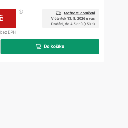
Možnosti doručení
č
V čtvrtek 13. 8. 2026 u vás
Měrná cena:
Dodání, do 4-5 dnů
(>5 ks)
bez DPH
Do košíku