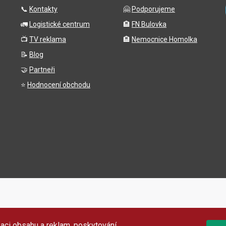
📞
Kontakty
🤗
Podporujeme
🚛
Logistické centrum
🏨
FN Bulovka
📺
TV reklama
🏨
Nemocnice Homolka
📝
Blog
🤝
Partneři
⭐
Hodnocení obchodu
aci obsahu a reklam, poskytování