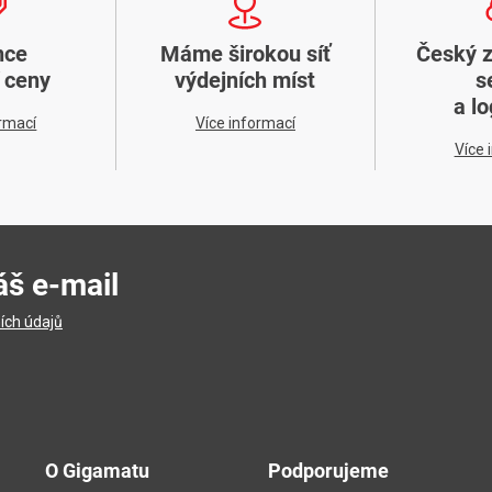
nce
Máme širokou síť
Český 
í ceny
výdejních míst
s
a lo
ormací
Více informací
Více 
áš e-mail
ích údajů
O Gigamatu
Podporujeme