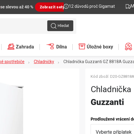
M
12 důvodů proč Gigamat
n
se slevou až 40 %
Zobrazit sety
Hledat
Zahrada
Dílna
Úložné boxy
ké spotřebiče
Chladničky
Chladnička Guzzanti GZ 8818A
Guzza
Kód zboží:
D20-GZ8818
Chladnička
Guzzanti
Prodloužené vrácení d