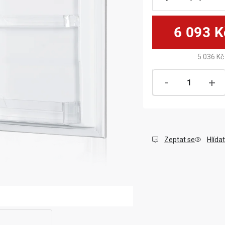
6 093 K
5 036 Kč
Zeptat se
Hlídat