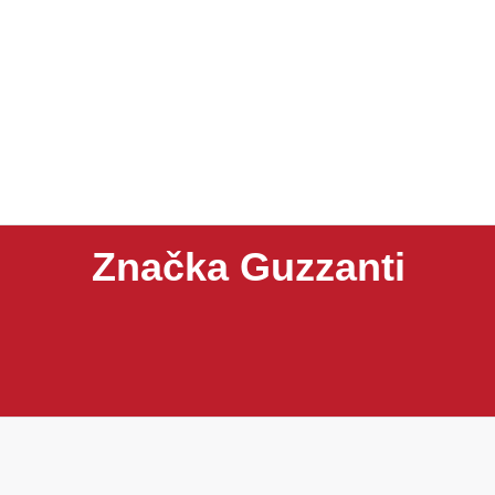
Značka Guzzanti
Guzzanti je značka zaměřená na domácí spotřebiče, k
zmrzlinovače, lednice, vakuovačky, koše, digestoře
a dobrému poměru ceny a užitné hodnoty.