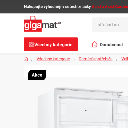
Přejít
🌿
Nakupujte výhodněji v setech značky
Asist a Asist Garde
na
obsah
Všechny kategorie
Domácnost
Domů
Všechny kategorie
Domácí spotřebiče
Vel
Akce