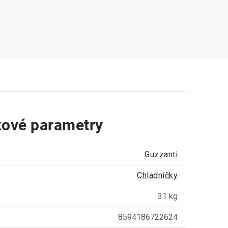
ové parametry
Guzzanti
Chladničky
31 kg
8594186722624