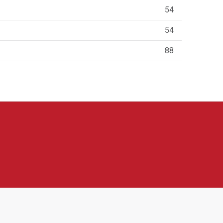
54
54
88
Nabízí například vinotéky, sušičky potravin,
blíbené díky modernímu vzhledu, praktickým funkcím