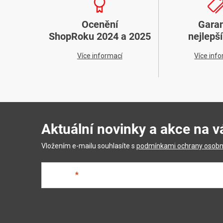
Ocenění
Gara
ShopRoku 2024 a 2025
nejlepš
Více informací
Více inf
Aktuální novinky a akce na v
Vložením e-mailu souhlasíte s
podmínkami ochrany osobn
E-mail
Z