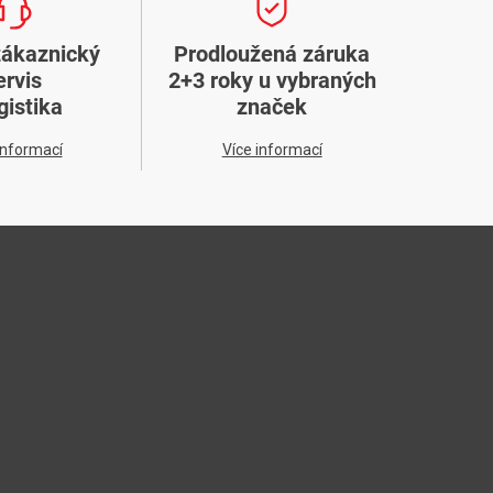
zákaznický
Prodloužená záruka
ervis
2+3 roky u vybraných
gistika
značek
informací
Více informací