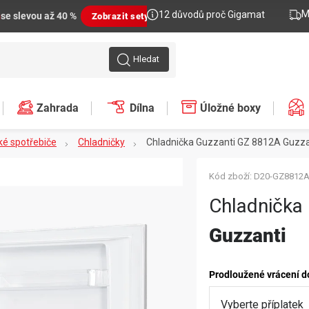
M
12 důvodů proč Gigamat
n
se slevou až 40 %
Zobrazit sety
Hledat
Zahrada
Dílna
Úložné boxy
ké spotřebiče
Chladničky
Chladnička Guzzanti GZ 8812A
Guzza
Kód zboží:
D20-GZ8812
Chladnička
Guzzanti
Prodloužené vrácení d