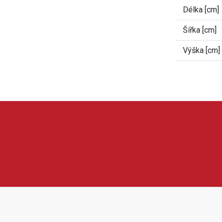
Délka [cm]
Šířka [cm]
Výška [cm]
uchyňské vybavení a praktické produkty pro pohodlnější bydlení. 
 nebo další spotřebiče do domácnosti. Produkty Guzzanti jsou o