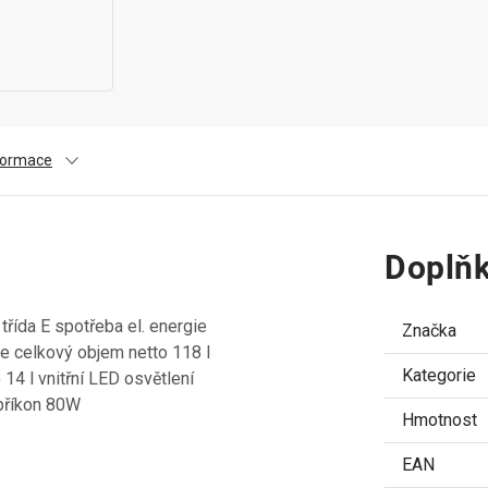
nformace
Doplňk
řída E spotřeba el. energie
Značka
e celkový objem netto 118 l
Kategorie
14 l vnitřní LED osvětlení
 příkon 80W
Hmotnost
EAN