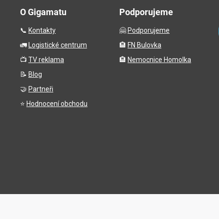
O Gigamatu
Podporujeme
📞
Kontakty
🤗
Podporujeme
🚛
Logistické centrum
🏨
FN Bulovka
📺
TV reklama
🏨
Nemocnice Homolka
📝
Blog
🤝
Partneři
⭐
Hodnocení obchodu