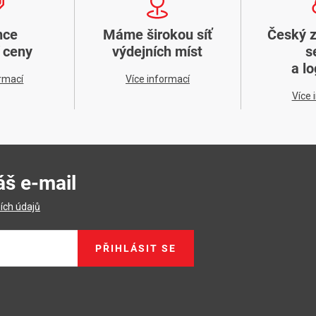
nce
Máme širokou síť
Český 
í ceny
výdejních míst
s
a lo
ormací
Více informací
Více 
áš e-mail
ích údajů
PŘIHLÁSIT SE