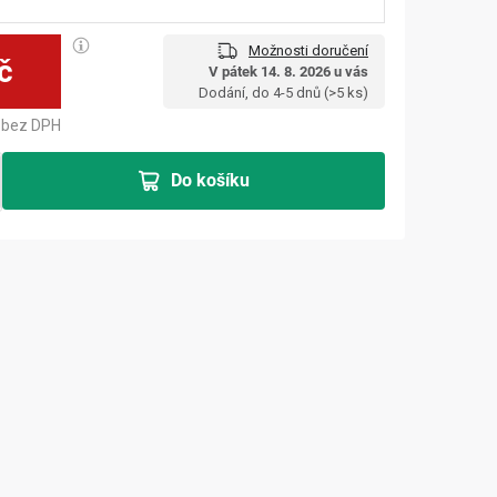
Možnosti doručení
č
V pátek 14. 8. 2026 u vás
Měrná cena:
Dodání, do 4-5 dnů
(>5 ks)
bez DPH
Do košíku