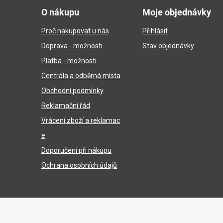
á
O nákupu
Moje objednávky
p
Proč nakupovat u nás
Přihlásit
a
Doprava - možnosti
Stav objednávky
t
Platba - možnosti
í
Centrála a odběrná místa
Obchodní podmínky
Reklamační řád
Vrácení zboží a reklamac
e
Doporučení při nákupu
Ochrana osobních údajů