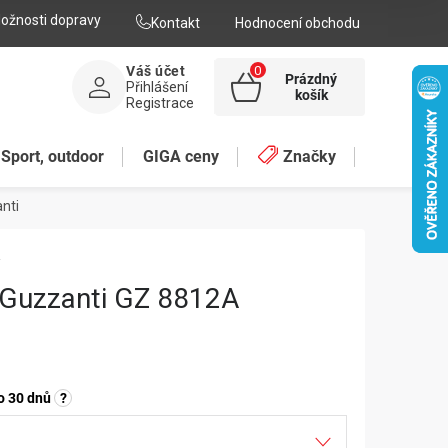
ožnosti dopravy
Kontakt
Hodnocení obchodu
Váš účet
Prázdný
Přihlášení
NÁKUPNÍ
košík
Registrace
KOŠÍK
Sport, outdoor
GIGA ceny
Značky
nti
A
 Guzzanti GZ 8812A
o 30 dnů
?