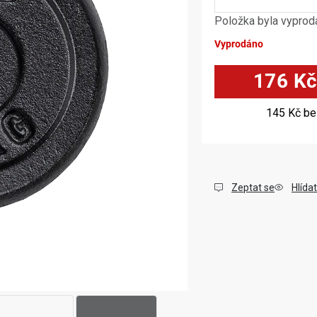
Položka byla vypro
Vyprodáno
176 K
145 Kč
be
Zeptat se
Hlídat