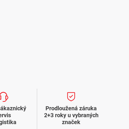
zákaznický
Prodloužená záruka
ervis
2+3 roky u vybraných
gistika
značek