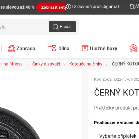
M
12 důvodů proč Gigamat
n
se slevou až 40 %
Zobrazit sety
Hledat
Zahrada
Dílna
Úložné boxy
í na fitness
Činky a závaží
Kotouče na činky
ČERNÝ KOTOU
Kód zboží:
D22-17-61-00
ČERNÝ KOT
Praktický produkt pr
Prodloužené vrácení d