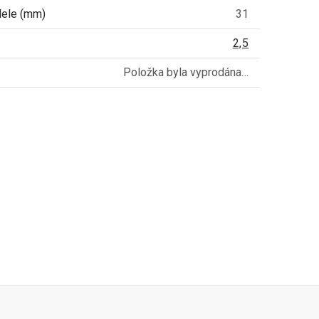
dele (mm)
31
2,5
Položka byla vyprodána…