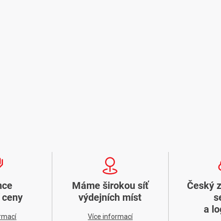
nce
Máme širokou síť
Český 
í ceny
výdejních míst
s
a lo
ormací
Více informací