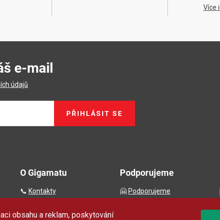
Více 
áš e-mail
ích údajů
PŘIHLÁSIT SE
O Gigamatu
Podporujeme
📞
Kontakty
🤗
Podporujeme
🚛
Logistické centrum
🏨
FN Bulovka
aci obsahu a reklam, poskytování