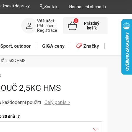
ožnosti dopravy
Kontakt
Hodnocení obchodu
Váš účet
Prázdný
Přihlášení
NÁKUPNÍ
košík
Registrace
KOŠÍK
Sport, outdoor
GIGA ceny
Značky
Č 2,5KG HMS
2
OUČ 2,5KG HMS
o každodenní použití.
o 30 dnů
?