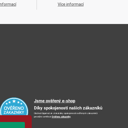
informací
Více informací
Jsme ověřený e-shop
Díky spokojenosti našich zákazníků
Obchod Gigamat.sk získal díky spokojenosti ověřených zákazníků
prestižní certifikát
Ověřeno zákazníky
.