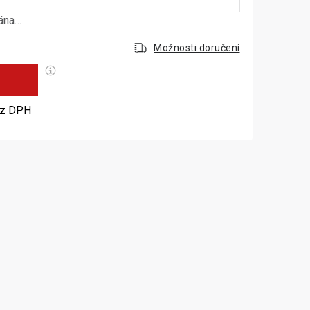
dána…
Možnosti doručení
č
Měrná cena:
z DPH