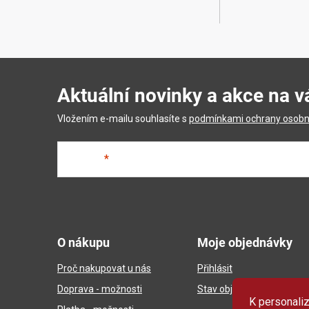
Aktuální novinky a akce na v
Vložením e-mailu souhlasíte s
podmínkami ochrany osobn
E-mail
Z
á
O nákupu
Moje objednávky
p
Proč nakupovat u nás
Přihlásit
a
Doprava - možnosti
Stav objednávky
t
K personaliz