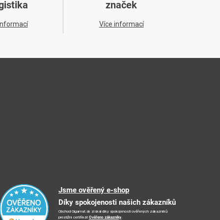
gistika
značek
informací
Více informací
Jsme ověřený e-shop
Díky spokojenosti našich zákazníků
Obchod Gigamat.sk získal díky spokojenosti ověřených zákazníků
prestižní certifikát
Ověřeno zákazníky
.