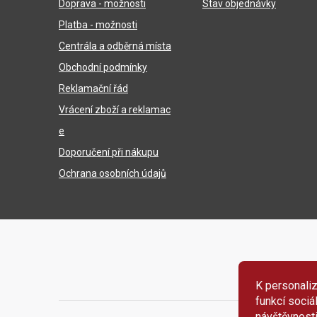
Doprava - možnosti
Stav objednávky
t
Platba - možnosti
í
Centrála a odběrná místa
Obchodní podmínky
Reklamační řád
Vrácení zboží a reklamac
e
Doporučení při nákupu
Ochrana osobních údajů
K personaliz
funkcí sociá
návštěvnost