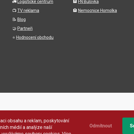
🚛
Logistické centrum
🏨
FN Bulovka
📺
TV reklama
🏨
Nemocnice Homolka
📝
Blog
🤝
Partneři
⭐
Hodnocení obchodu
aci obsahu a reklam, poskytování
Odmítnout
S
lních médií a analýze naší
i využíváme soubory cookies. Více