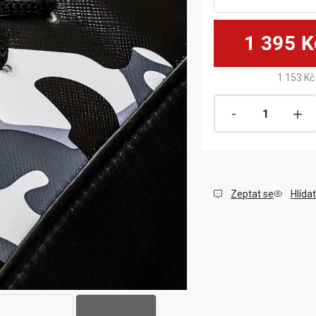
1 395 K
1 153 Kč
Zeptat se
Hlídat