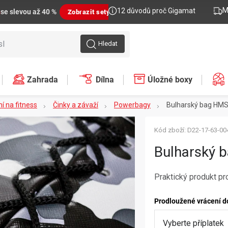
M
12 důvodů proč Gigamat
n
se slevou až 40 %
Zobrazit sety
Hledat
Zahrada
Dílna
Úložné boxy
í na fitness
Činky a závaží
Powerbagy
Bulharský bag HMS
Kód zboží:
D22-17-63-00
Bulharský 
Praktický produkt pr
Prodloužené vrácení d