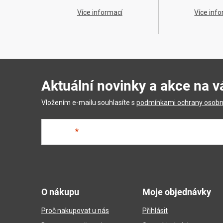
Více informací
Více inf
Aktuální novinky a akce na v
Vložením e-mailu souhlasíte s
podmínkami ochrany osobn
E-mail
Z
á
O nákupu
Moje objednávky
p
Proč nakupovat u nás
Přihlásit
a