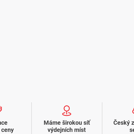
nce
Máme širokou síť
Český 
í ceny
výdejních míst
s