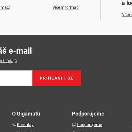
a lo
ormací
Více informací
Více 
áš e-mail
ích údajů
PŘIHLÁSIT SE
O Gigamatu
Podporujeme
📞
Kontakty
🤗
Podporujeme