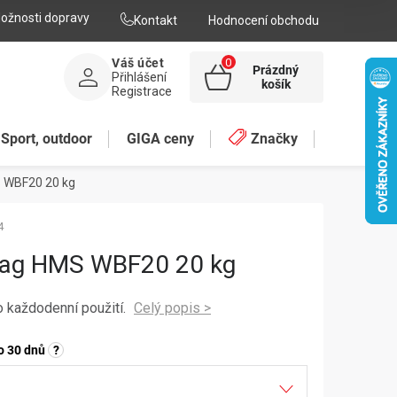
ožnosti dopravy
Kontakt
Hodnocení obchodu
Váš účet
Prázdný
Přihlášení
NÁKUPNÍ
košík
Registrace
KOŠÍK
Sport, outdoor
GIGA ceny
Značky
 WBF20 20 kg
4
bag HMS WBF20 20 kg
o každodenní použití.
o 30 dnů
?