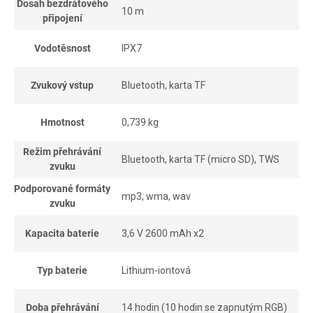
Dosah bezdrátového
10 m
připojení
Vodotěsnost
IPX7
Zvukový vstup
Bluetooth, karta TF
Hmotnost
0,739 kg
Režim přehrávání
Bluetooth, karta TF (micro SD), TWS
zvuku
Podporované formáty
mp3, wma, wav
zvuku
Kapacita baterie
3,6 V 2600 mAh x2
Typ baterie
Lithium-iontová
Doba přehrávání
14 hodin (10 hodin se zapnutým RGB)