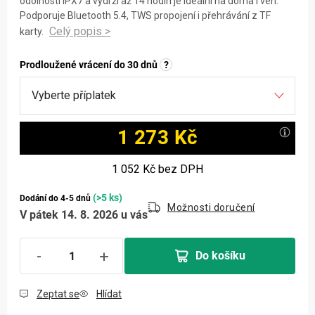
odolnosti IPX7 a výdrži až 14 hodin je ideální na doma i ven.
Podporuje Bluetooth 5.4, TWS propojení i přehrávání z TF
karty.
Prodloužené vrácení do 30 dnů
?
1 273 Kč
Měrná cena:
1 052 Kč
bez DPH
(>5 ks)
Dodání do 4-5 dnů
Možnosti doručení
V pátek 14. 8. 2026 u vás
Do košíku
Zeptat se
Hlídat