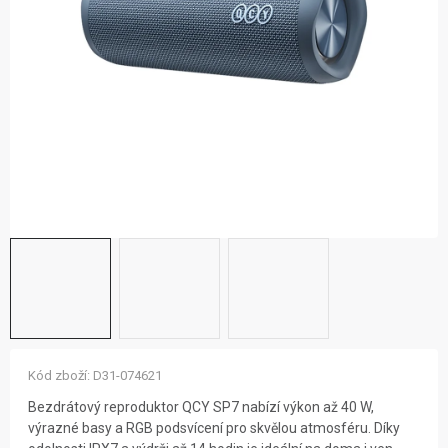
ZNAČKY
NOVINKY
OSTATNÍ
12 důvodů proč Gigamat
Možnosti dopravy
Kontakt
Hodnocení obchodu
Kód zboží:
D31-074621
Bezdrátový reproduktor QCY SP7 nabízí výkon až 40 W,
výrazné basy a RGB podsvícení pro skvělou atmosféru. Díky