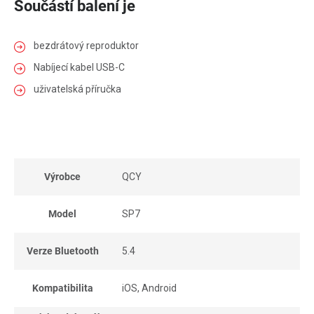
Součástí balení je
bezdrátový reproduktor
Nabíjecí kabel USB-C
uživatelská příručka
Výrobce
QCY
Model
SP7
Verze Bluetooth
5.4
Kompatibilita
iOS, Android