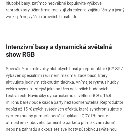
hluboké basy, zatímco hedvábné kopulovité výškové
reproduktory účinně minimalizují zkreslení a zajišťují čistý a jasný
zvuk i při nejvyšších úrovních hlasitosti.
Intenzivní basy a dynamická světelná
show RGB
Speciálně pro milovníky hlubokých basů je reproduktor QCY SP7
vybaven speciálním režimem maximalizace basů, který
aktivujete jediným stisknutím tlačítka. Vnímejte rytmus hudby
celým svým já - stejně jako na těch nejlepších hudebních
festivalech. Navíc díky dynamickému osvětlení RGB s 16,8
milionu barev bude každá party nezapomenutelná. Reproduktor
nabízí až 15 různých světelných efektů, které synchronizujete s
rytmem hudby pomocí speciální aplikace QCY. Přeneste
atmosféru klubového tanečního parketu přímo k vám domů
nebo na zahradu a okouzlete své hosty působivou světelnou