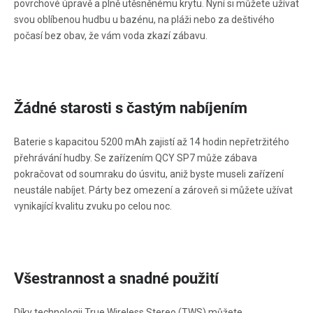
povrchové úpravě a plně utěsněnému krytu. Nyní si můžete užívat
svou oblíbenou hudbu u bazénu, na pláži nebo za deštivého
počasí bez obav, že vám voda zkazí zábavu.
Žádné starosti s častým nabíjením
Baterie s kapacitou 5200 mAh zajistí až 14 hodin nepřetržitého
přehrávání hudby. Se zařízením QCY SP7 může zábava
pokračovat od soumraku do úsvitu, aniž byste museli zařízení
neustále nabíjet. Párty bez omezení a zároveň si můžete užívat
vynikající kvalitu zvuku po celou noc.
Všestrannost a snadné použití
Díky technologii True Wireless Stereo (TWS) můžete