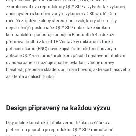
zkombinovat dva reproduktory QCY SP7 a vytvořit tak výkonný
audiosystém s kombinovaným výkonem až 80 wattů. Osm
měničů zajistí velkolepý stereofonní zvuk, který ohromí i ty
nejnáročnější posluchače. QCY SP7 nabízí také širokou
kompatibilitu - podporuje připojení Bluetooth 5.4 a dokáže
přehrávat hudbu z karet TF. Vestavěný mikrofon s funkcí
potlačení šumu (ENC) navíc zajistí čisté telefonní hovory a
aplikace QCY vám umožní plně přizpůsobit nastavení. Intuitivní
ovládací panel umožňuje snadné ovládání, včetně úpravy
hlasitosti, přepínání skladeb, přijímání hovorů, aktivace hlasového
asistenta a dalších funkcí.
Design připravený na každou výzvu
Díky odolné konstrukci, hliníkovému držáku na šňůrku a
pletenému popruhu je reproduktor QCY SP7 mimořádně