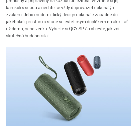
přenosný a připravený na každou příležitost. Vezměte si jej
kamkoli s sebou a nechte se vždy doprovázet dokonalým
zvukem. Jeho modernistický design dokonale zapadne do
jakéhokoli prostoru a stane se estetickým doplňkem na akci - ať
už doma, nebo venku. Vyberte si QCY SP7 a objevte, jak zní
skutečná hudební síla!