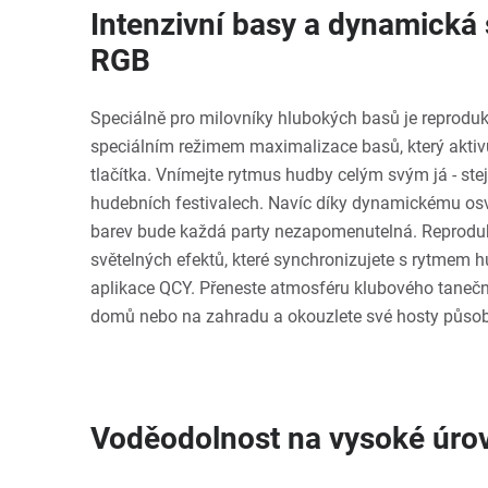
Intenzivní basy a dynamická
RGB
Speciálně pro milovníky hlubokých basů je reprod
speciálním režimem maximalizace basů, který aktiv
tlačítka. Vnímejte rytmus hudby celým svým já - stej
hudebních festivalech. Navíc díky dynamickému osv
barev bude každá party nezapomenutelná. Reproduk
světelných efektů, které synchronizujete s rytmem 
aplikace QCY. Přeneste atmosféru klubového taneč
domů nebo na zahradu a okouzlete své hosty působ
Voděodolnost na vysoké úro