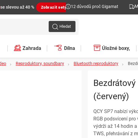
M
12 důvodů proč Gigamat
n
se slevou až 40 %
Zobrazit sety
Hledat
Zahrada
Dílna
Úložné boxy,
ideo
Reproduktory, soundbary
Bluetooth reproduktory
Bezd
plastové regály,
Bezdrátový
organizéry
(červený)
QCY SP7 nabízí výko
RGB podsvícení pro 
výdrži až 14 hodin a
TWS, přehrávání z m