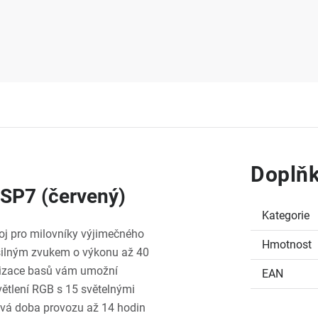
Doplňk
 SP7 (červený)
Kategorie
roj pro milovníky výjimečného
Hmotnost
silným zvukem o výkonu až 40
alizace basů vám umožní
EAN
větlení RGB s 15 světelnými
obivá doba provozu až 14 hodin