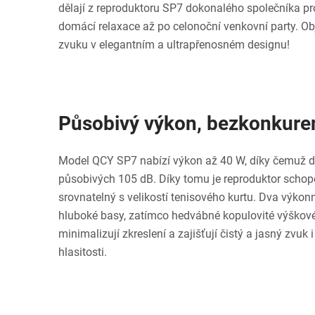
dělají z reproduktoru SP7 dokonalého společníka pro
domácí relaxace až po celonoční venkovní party. Obj
zvuku v elegantním a ultrapřenosném designu!
Působivý výkon, bezkonkuren
Model QCY SP7 nabízí výkon až 40 W, díky čemuž d
působivých 105 dB. Díky tomu je reproduktor schop
srovnatelný s velikostí tenisového kurtu. Dva výkon
hluboké basy, zatímco hedvábné kopulovité výškové
minimalizují zkreslení a zajišťují čistý a jasný zvuk 
hlasitosti.