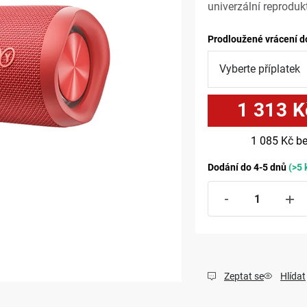
univerzální reprodukt
Prodloužené vrácení d
1 313 K
1 085 Kč
be
Dodání do 4-5 dnů
(>5 
Zeptat se
Hlídat