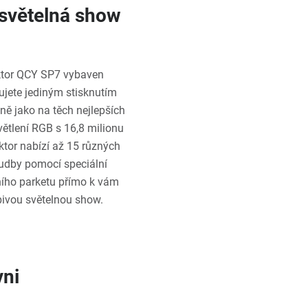
 světelná show
uktor QCY SP7 vybaven
ujete jediným stisknutím
ně jako na těch nejlepších
ětlení RGB s 16,8 milionu
tor nabízí až 15 různých
hudby pomocí speciální
ního parketu přímo k vám
ivou světelnou show.
vni