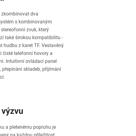
e zkombinovat dva
iosystém s kombinovaným
stereofonní zvuk, který
í také širokou kompatibilitu -
at hudbu z karet TF. Vestavěný
 čisté telefonní hovory a
. Intuitivní ovládací panel
 přepínání skladeb, přijímání
cí.
 výzvu
rku a pletenému popruhu je
ný na každou příležitost.