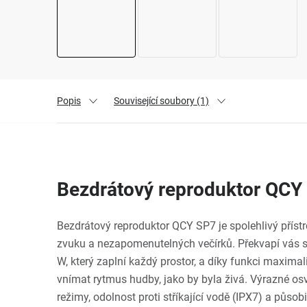
Popis
Související soubory (1)
Bezdrátový reproduktor QCY
Bezdrátový reproduktor QCY SP7 je spolehlivý příst
zvuku a nezapomenutelných večírků. Překvapí vás 
W, který zaplní každý prostor, a díky funkci maxim
vnímat rytmus hudby, jako by byla živá. Výrazné os
režimy, odolnost proti stříkající vodě (IPX7) a půs