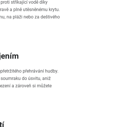
oti stříkající vodě díky
pravě a plně utěsněnému krytu.
u, na pláži nebo za deštivého
íjením
přetržitého přehrávání hudby.
soumraku do úsvitu, aniž
mezení a zároveň si můžete
tí