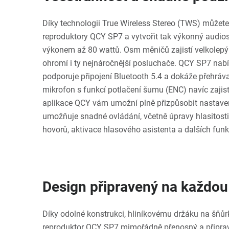
Díky technologii True Wireless Stereo (TWS) můžet
reproduktory QCY SP7 a vytvořit tak výkonný aud
výkonem až 80 wattů. Osm měničů zajistí velkolepý 
ohromí i ty nejnáročnější posluchače. QCY SP7 nabíz
podporuje připojení Bluetooth 5.4 a dokáže přehráv
mikrofon s funkcí potlačení šumu (ENC) navíc zajistí
aplikace QCY vám umožní plně přizpůsobit nastavení
umožňuje snadné ovládání, včetně úpravy hlasitosti,
hovorů, aktivace hlasového asistenta a dalších funk
Design připravený na každou
Díky odolné konstrukci, hliníkovému držáku na šňů
reproduktor QCY SP7 mimořádně přenosný a připrave