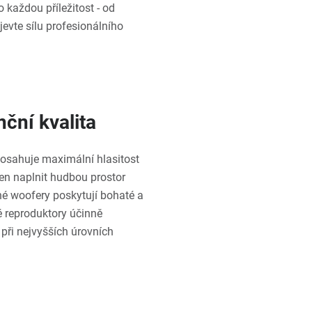
 každou příležitost - od
evte sílu profesionálního
ční kvalita
osahuje maximální hlasitost
en naplnit hudbou prostor
né woofery poskytují bohaté a
 reproduktory účinně
i při nejvyšších úrovních