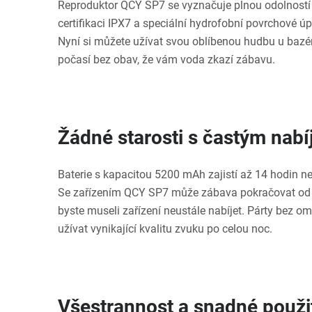
Reproduktor QCY SP7 se vyznačuje plnou odolností pr
certifikaci IPX7 a speciální hydrofobní povrchové ú
Nyní si můžete užívat svou oblíbenou hudbu u bazén
počasí bez obav, že vám voda zkazí zábavu.
Žádné starosti s častým nab
Baterie s kapacitou 5200 mAh zajistí až 14 hodin ne
Se zařízením QCY SP7 může zábava pokračovat od 
byste museli zařízení neustále nabíjet. Párty bez o
užívat vynikající kvalitu zvuku po celou noc.
Všestrannost a snadné použi