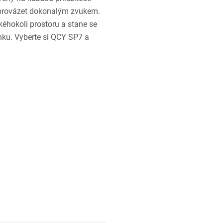
oprovázet dokonalým zvukem.
éhokoli prostoru a stane se
nku. Vyberte si QCY SP7 a