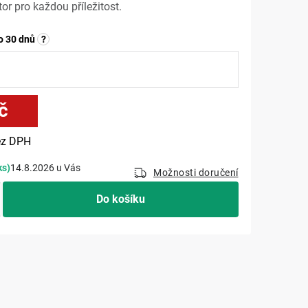
or pro každou příležitost.
o 30 dnů
?
č
Měrná cena:
z DPH
ks)
14.8.2026
Možnosti doručení
Do košíku