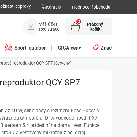
ožnosti dopravy
Kontakt
Hodnocení obchodu
Váš účet
Prázdný
NÁKUPNÍ
Registrace
košík
KOŠÍK
Sport, outdoor
GIGA ceny
Značky
rátový reproduktor QCY SP7 (červený)
 reproduktor QCY SP7
n až 40 W, silné basy s režimem Bass Boost a
výraznou atmosféru. Díky voděodolnosti IPX7,
 Bluetooth 5.4 je ideální na doma i ven. Funkce
icroSD a vestavěný mikrofon z něj dělají