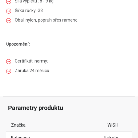
Síla výpletu : 8 - 9 kg
Šířka růčky: G3
Obal: nylon, popruh přes rameno
Upozornění:
Certifikát, normy:
Záruka 24 měsíců
Parametry produktu
Značka
WISH
Kategorie
Rakety