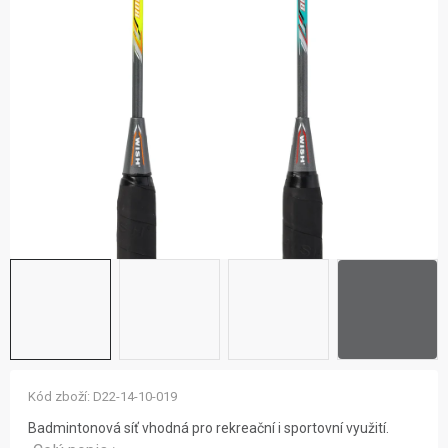
ZNAČKY
NOVINKY
OSTATNÍ
12 důvodů proč Gigamat
Možnosti dopravy
Kontakt
Hodnocení obchodu
Kód zboží:
D22-14-10-019
Badmintonová síť vhodná pro rekreační i sportovní využití.