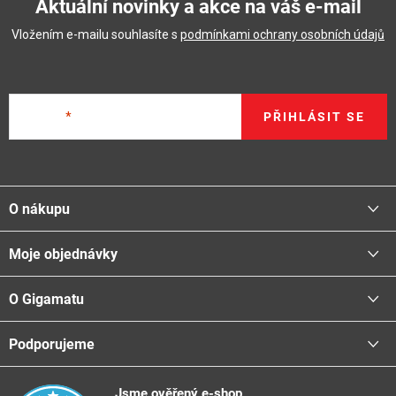
Aktuální novinky a akce na váš e-mail
Vložením e-mailu souhlasíte s
podmínkami ochrany osobních údajů
E-mail
PŘIHLÁSIT SE
Z
á
O nákupu
p
a
Moje objednávky
Proč nakupovat u nás
t
Doprava - možnosti
í
O Gigamatu
Přihlásit
Platba - možnosti
Stav objednávky
Centrála a odběrná místa
Podporujeme
📞
Kontakty
Obchodní podmínky
🚛
Logistické centrum
Reklamační řád
🤗
Podporujeme
Jsme ověřený e-shop