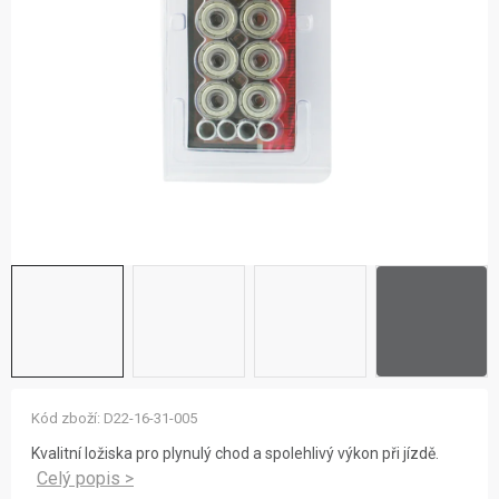
ZNAČKY
NOVINKY
OSTATNÍ
12 důvodů proč Gigamat
Možnosti dopravy
Kontakt
Hodnocení obchodu
Kód zboží:
D22-16-31-005
Kvalitní ložiska pro plynulý chod a spolehlivý výkon při jízdě.