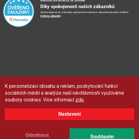
📺
TV reklama
Díky spokojenosti našich zákazníků
Vrácení zboží a reklamace
🏨
FN Bulovka
📝
Blog
Obchod Gigamat.sk získal díky spokojenosti ověřených zákazníků prestižní certifikát
Doporučení při nákupu
🏨
Nemocnice Homolka
Ověřeno zákazníky
.
🤝
Partneři
Ochrana osobních údajů
⭐
Hodnocení obchodu
K personalizaci obsahu a reklam, poskytování funkcí
sociálních médií a analýze naší návštěvnosti využíváme
soubory cookies. Více informací
zde
.
Nastavení
Odmítnout
Souhlasím
Copyright 2026
Gigamat.cz
. Všechna práva vyhrazena.
Upravit nastavení cookies