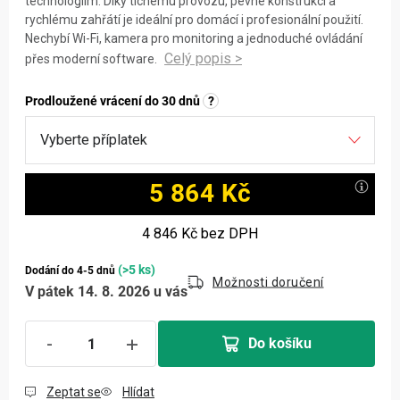
technologiím. Díky tichému provozu, pevné konstrukci a
rychlému zahřátí je ideální pro domácí i profesionální použití.
Nechybí Wi-Fi, kamera pro monitoring a jednoduché ovládání
přes moderní software.
Prodloužené vrácení do 30 dnů
?
5 864 Kč
Měrná cena:
4 846 Kč
bez DPH
(>5 ks)
Dodání do 4-5 dnů
Možnosti doručení
V pátek 14. 8. 2026 u vás
Do košíku
Zeptat se
Hlídat