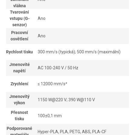
vlákna
Tvarování
vstupu (G-
Ano
senzor)
Pracovní
Ano
osvětlení
Rychlost tisku
300 mm/s (typická); 500 mm/s (maximální)
Jmenovité
AC 100-240 V / 50 Hz
napětí
Zrychlení
≤ 12000 mm/s²
Jmenovitý
1150 W@220 V; 390 W@110 V
výkon
Přesnost
100±0,1 mm
tisku
Podporované
Hyper-PLA, PLA, PETG, ABS, PLA-CF
materiály