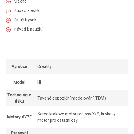
vlákno
štípací kleště
čistič trysek
návod k použití
Výrobce
Creality
Model
Hi
Technologie
Tavené depoziční modelování (FDM)
tisku
Servo krokový motor pro osy X/Y; krokový
Motory XYZE
motor pro ostatní osy.
Pracovní