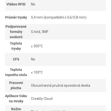
Vlákno RFID
Ne
Průměr trysky
0,4 mm (kompatibilní s 0,6/0,8 mm)
Podporované
formáty
G-kód, 3MF
souborů
Teplota
≤ 300°C
trysky
CFS
Ne
Teplota
≤ 100°C
topného stolu
Pracovní
Oboustranná pružná epoxidová deska
plocha
Aplikace tisku
Creality Cloud
na mraky
Režim