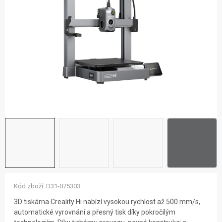
ZNAČKY
NOVINKY
OSTATNÍ
12 důvodů proč Gigamat
Možnosti dopravy
Kontakt
Hodnocení obchodu
Kód zboží:
D31-075303
3D tiskárna Creality Hi nabízí vysokou rychlost až 500 mm/s,
automatické vyrovnání a přesný tisk díky pokročilým