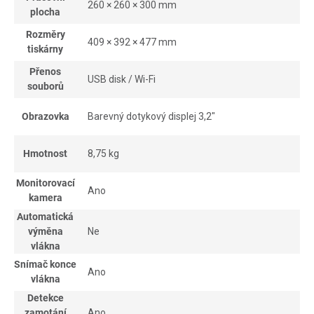
260 × 260 × 300 mm
plocha
Rozměry
409 × 392 × 477 mm
tiskárny
Přenos
USB disk / Wi-Fi
souborů
Obrazovka
Barevný dotykový displej 3,2"
Hmotnost
8,75 kg
Monitorovací
Ano
kamera
Automatická
výměna
Ne
vlákna
Snímač konce
Ano
vlákna
Detekce
zamotání
Ano