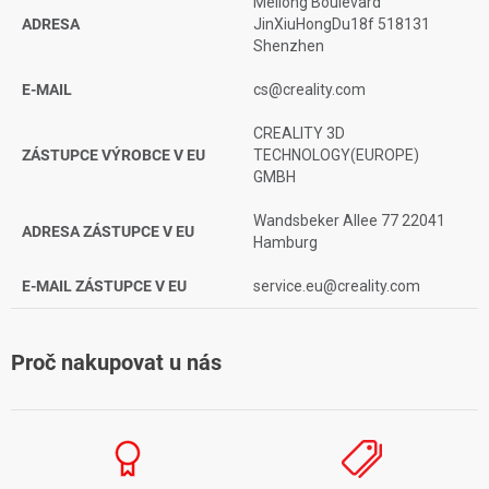
Meilong Boulevard
ADRESA
JinXiuHongDu18f 518131
Shenzhen
E-MAIL
cs@creality.com
CREALITY 3D
ZÁSTUPCE VÝROBCE V EU
TECHNOLOGY(EUROPE)
GMBH
Wandsbeker Allee 77 22041
ADRESA ZÁSTUPCE V EU
Hamburg
E-MAIL ZÁSTUPCE V EU
service.eu@creality.com
Proč nakupovat u nás