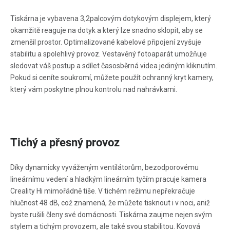
Tiskárna je vybavena 3,2palcovým dotykovým displejem, který
okamžitě reaguje na dotyk a který lze snadno sklopit, aby se
zmenšil prostor. Optimalizované kabelové připojení zvyšuje
stabilitu a spolehlivý provoz. Vestavěný fotoaparát umožňuje
sledovat váš postup a sdílet časosběrná videa jediným kliknutím.
Pokud si ceníte soukromí, můžete použít ochranný kryt kamery,
který vám poskytne plnou kontrolu nad nahrávkami.
Tichý a přesný provoz
Díky dynamicky vyváženým ventilátorům, bezodporovému
lineárnímu vedení a hladkým lineárním tyčím pracuje kamera
Creality Hi mimořádně tiše. V tichém režimu nepřekračuje
hlučnost 48 dB, což znamená, že můžete tisknout i v noci, aniž
byste rušili členy své domácnosti. Tiskárna zaujme nejen svým
stylem a tichým provozem, ale také svou stabilitou. Kovová