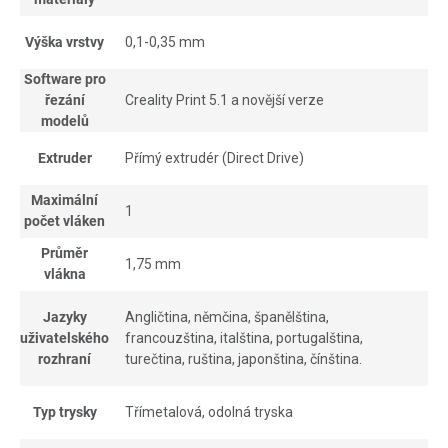
Výška vrstvy
0,1-0,35 mm
Software pro
řezání
Creality Print 5.1 a novější verze
modelů
Extruder
Přímý extrudér (Direct Drive)
Maximální
1
počet vláken
Průměr
1,75 mm
vlákna
Jazyky
Angličtina, němčina, španělština,
uživatelského
francouzština, italština, portugalština,
rozhraní
turečtina, ruština, japonština, čínština.
Typ trysky
Třímetalová, odolná tryska