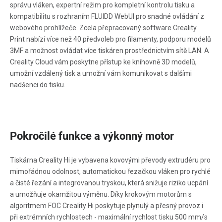
správu vláken, expertní režim pro kompletní kontrolu tisku a
kompatibilitu s rozhraním FLUIDD WebUI pro snadné ovládání z
webového prohlížeče. Zcela přepracovaný software Creality
Print nabízí více než 40 předvoleb pro filamenty, podporu modelů
3MF a možnost ovládat více tiskáren prostřednictvím sítě LAN. A
Creality Cloud vám poskytne přístup ke knihovně 3D modelů,
umožní vzdálený tisk a umožní vám komunikovat s dalšími
nadšenci do tisku.
Pokročilé funkce a výkonný motor
Tiskárna Creality Hi je vybavena kovovými převody extrudéru pro
mimořádnou odolnost, automatickou řezačkou vláken pro rychlé
a čisté řezání a integrovanou tryskou, která snižuje riziko ucpání
a umožňuje okamžitou výměnu. Díky krokovým motorům s
algoritmem FOC Creality Hi poskytuje plynulý a přesný provoz i
při extrémních rychlostech - maximální rychlost tisku 500 mm/s