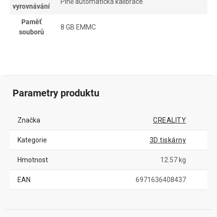
Plně automatická kalibrace
vyrovnávání
Paměť
8 GB EMMC
souborů
Parametry produktu
Značka
CREALITY
Kategorie
3D tiskárny
Hmotnost
12.57 kg
EAN
6971636408437