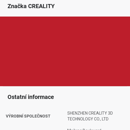
Značka
 CREALITY
Creality je známá značka zaměřená na 3D tiskárny, 3D skenery a
příslušenství pro domácí i profesionální tvorbu. V její nabídce
najdeme například FDM 3D tiskárny, resinové tiskárny, filamenty,
náhradní díly, tiskové podložky nebo doplňky pro údržbu a
vylepšení tisku. Produkty Creality jsou oblíbené díky dobrému
poměru ceny a výkonu, širokým možnostem využití, dostupnosti
náhradních dílů a snadnému ovládání, což ocení začátečníci,
hobby tvůrci i pokročilejší uživatelé.
Ostatní informace
SHENZHEN CREALITY 3D
VÝROBNÍ SPOLEČNOST
TECHNOLOGY CO., LTD