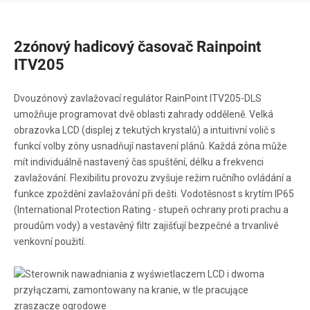
2zónový hadicový časovač Rainpoint
ITV205
Dvouzónový zavlažovací regulátor RainPoint ITV205-DLS
umožňuje programovat dvě oblasti zahrady odděleně. Velká
obrazovka LCD (displej z tekutých krystalů) a intuitivní volič s
funkcí volby zóny usnadňují nastavení plánů. Každá zóna může
mít individuálně nastavený čas spuštění, délku a frekvenci
zavlažování. Flexibilitu provozu zvyšuje režim ručního ovládání a
funkce zpoždění zavlažování při dešti. Vodotěsnost s krytím IP65
(International Protection Rating - stupeň ochrany proti prachu a
proudům vody) a vestavěný filtr zajišťují bezpečné a trvanlivé
venkovní použití.