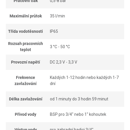
Pracovní tlak
0,5-8 bar
Maximální průtok
35 l/min
Třída vodotěsnosti
IP65
Rozsah pracovních
3 °C - 50 °C
teplot
Provozní napětí
DC 2,3 V - 3,3 V
Frekvence
Každých 1-12 hodin nebo každých 1-7
zavlažování
dní
Délka zavlažování
od 1 minuty do 3 hodin 59 minut
Přívod vody
BSP pro 3/4" nebo 1" kohoutek
Výstup vody
pro zahradní hadici 3/4"