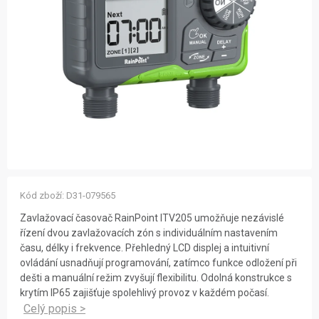
ZNAČKY
NOVINKY
OSTATNÍ
12 důvodů proč Gigamat
Možnosti dopravy
Kontakt
Hodnocení obchodu
Kód zboží:
D31-079565
Zavlažovací časovač RainPoint ITV205 umožňuje nezávislé
řízení dvou zavlažovacích zón s individuálním nastavením
času, délky i frekvence. Přehledný LCD displej a intuitivní
ovládání usnadňují programování, zatímco funkce odložení při
dešti a manuální režim zvyšují flexibilitu. Odolná konstrukce s
krytím IP65 zajišťuje spolehlivý provoz v každém počasí.