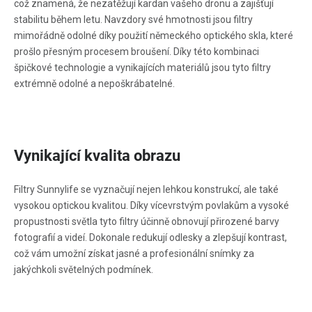
což znamená, že nezatěžují kardan vašeho dronu a zajišťují
stabilitu během letu. Navzdory své hmotnosti jsou filtry
mimořádně odolné díky použití německého optického skla, které
prošlo přesným procesem broušení. Díky této kombinaci
špičkové technologie a vynikajících materiálů jsou tyto filtry
extrémně odolné a nepoškrábatelné.
Vynikající kvalita obrazu
Filtry Sunnylife se vyznačují nejen lehkou konstrukcí, ale také
vysokou optickou kvalitou. Díky vícevrstvým povlakům a vysoké
propustnosti světla tyto filtry účinně obnovují přirozené barvy
fotografií a videí. Dokonale redukují odlesky a zlepšují kontrast,
což vám umožní získat jasné a profesionální snímky za
jakýchkoli světelných podmínek.