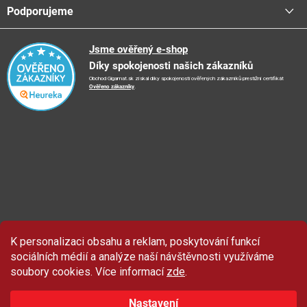
Centrála a odběrná místa
Podporujeme
📞
Kontakty
Obchodní podmínky
🚛
Logistické centrum
Reklamační řád
🤗
Podporujeme
Jsme ověřený e-shop
📺
TV reklama
Díky spokojenosti našich zákazníků
Vrácení zboží a reklamace
🏨
FN Bulovka
📝
Blog
Obchod Gigamat.sk získal díky spokojenosti ověřených zákazníků prestižní certifikát
Doporučení při nákupu
🏨
Nemocnice Homolka
Ověřeno zákazníky
.
🤝
Partneři
Ochrana osobních údajů
⭐
Hodnocení obchodu
K personalizaci obsahu a reklam, poskytování funkcí
sociálních médií a analýze naší návštěvnosti využíváme
soubory cookies. Více informací
zde
.
Nastavení