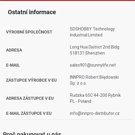
Ostatní informace
SDSHOBBY Technology
VÝROBNÍ SPOLEČNOST
Industrial Limited
Long Hua District 2nd Bldg
ADRESA
518131 Shenzhen
E-MAIL
sales901@sunnylife.net
INNPRO Robert Błędowski
ZÁSTUPCE VÝROBCE V EU
Sp. z o.o.
Rudzka 65C 44-200 Rybnik
ADRESA ZÁSTUPCE V EU
PL - Poland
E-MAIL ZÁSTUPCE V EU
info@innpro-distributor.cz
Proč nakupovat u nás