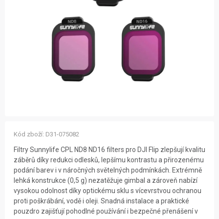
ZNAČKY
NOVINKY
OSTATNÍ
12 důvodů proč Gigamat
Možnosti dopravy
Kontakt
Hodnocení obchodu
Kód zboží:
D31-075082
Filtry Sunnylife CPL ND8 ND16 filters pro DJI Flip zlepšují kvalitu
záběrů díky redukci odlesků, lepšímu kontrastu a přirozenému
podání barev i v náročných světelných podmínkách. Extrémně
lehká konstrukce (0,5 g) nezatěžuje gimbal a zároveň nabízí
vysokou odolnost díky optickému sklu s vícevrstvou ochranou
proti poškrábání, vodě i oleji. Snadná instalace a praktické
pouzdro zajišťují pohodlné používání i bezpečné přenášení v