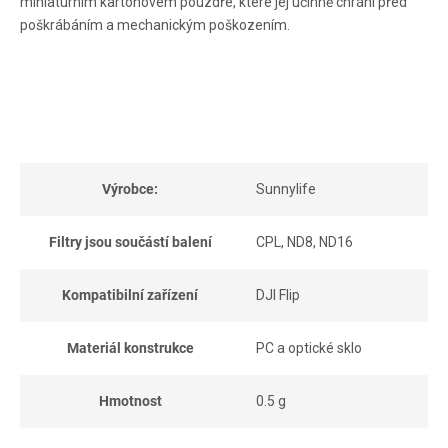
miniaturním kartonovém pouzdře, které jej účinně chrání před
poškrábáním a mechanickým poškozením.
Výrobce:
Sunnylife
Filtry jsou součástí balení
CPL, ND8, ND16
Kompatibilní zařízení
DJI Flip
Materiál konstrukce
PC a optické sklo
Hmotnost
0.5 g