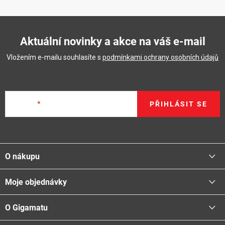
Aktuální novinky a akce na váš e-mail
Vložením e-mailu souhlasíte s
podmínkami ochrany osobních údajů
E-mail
PŘIHLÁSIT SE
Z
á
O nákupu
p
a
Moje objednávky
Proč nakupovat u nás
t
Doprava - možnosti
í
O Gigamatu
Přihlásit
Platba - možnosti
Stav objednávky