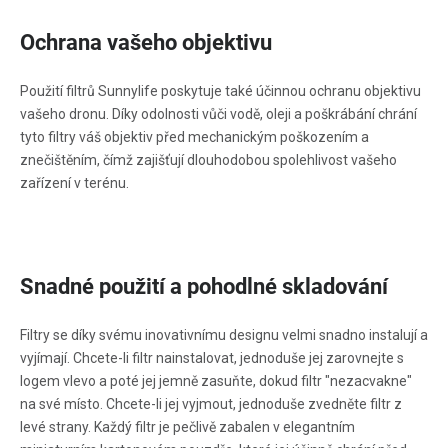
Ochrana vašeho objektivu
Použití filtrů Sunnylife poskytuje také účinnou ochranu objektivu
vašeho dronu. Díky odolnosti vůči vodě, oleji a poškrábání chrání
tyto filtry váš objektiv před mechanickým poškozením a
znečištěním, čímž zajišťují dlouhodobou spolehlivost vašeho
zařízení v terénu.
Snadné použití a pohodlné skladování
Filtry se díky svému inovativnímu designu velmi snadno instalují a
vyjímají. Chcete-li filtr nainstalovat, jednoduše jej zarovnejte s
logem vlevo a poté jej jemně zasuňte, dokud filtr "nezacvakne"
na své místo. Chcete-li jej vyjmout, jednoduše zvedněte filtr z
levé strany. Každý filtr je pečlivě zabalen v elegantním