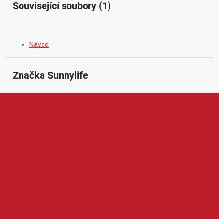
Související soubory (1)
Návod
Značka
 Sunnylife
Sunnylife je značka zaměřená na praktické příslušenství pro
drony, akční kamery a mobilní tvorbu obsahu. V její nabídce
najdeme například ochranná pouzdra, přepravní tašky, přistávací
plochy, kryty vrtulí, držáky, filtry, nabíjecí příslušenství a další
doplňky pro zařízení DJI, Insta360, GoPro a podobnou techniku.
Produkty Sunnylife jsou oblíbené díky funkčnímu provedení,
snadnému používání, dobré ochraně techniky a výhodnému
poměru ceny a kvality, což ocení rekreační uživatelé i náročnější
tvůrci obsahu.